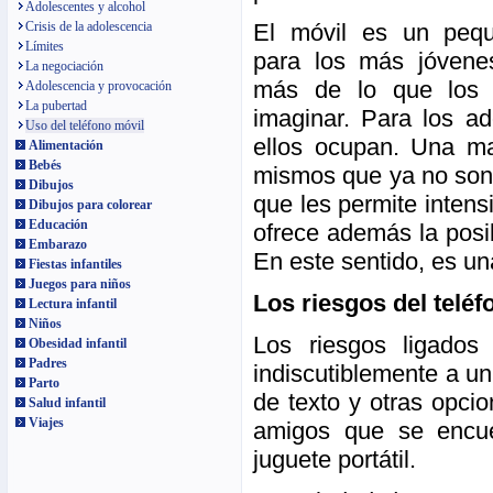
Adolescentes y alcohol
El móvil es un peq
Crisis de la adolescencia
Límites
para los más jóvene
La negociación
más de lo que los 
Adolescencia y provocación
La pubertad
imaginar. Para los ad
Uso del teléfono móvil
ellos ocupan. Una ma
Alimentación
Bebés
mismos que ya no son
Dibujos
que les permite intens
Dibujos para colorear
Educación
ofrece además la posib
Embarazo
En este sentido, es un
Fiestas infantiles
Juegos para niños
Los riesgos del teléf
Lectura infantil
Niños
Los riesgos ligados
Obesidad infantil
Padres
indiscutiblemente a u
Parto
de texto y otras opcio
Salud infantil
Viajes
amigos que se encue
juguete portátil.