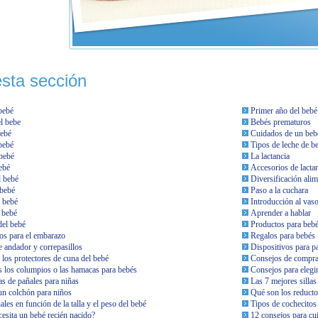
esta sección
bebé
Primer año del bebé
l bebe
Bebés prematuros
bebé
Cuidados de un beb
bebé
Tipos de leche de b
bebé
La lactancia
ebé
Accesorios de lacta
l bebé
Diversificación alim
 bebé
Paso a la cuchara
 bebé
Introducción al vas
 bebé
Aprender a hablar
el bebé
Productos para beb
os para el embarazo
Regalos para bebés
e andador y correpasillos
Dispositivos para p
los protectores de cuna del bebé
Consejos de compras
 los columpios o las hamacas para bebés
Consejos para elegir
as de pañales para niñas
Las 7 mejores sillas
n colchón para niños
Qué son los reducto
les en función de la talla y el peso del bebé
Tipos de cochecitos
esita un bebé recién nacido?
12 consejos para cui