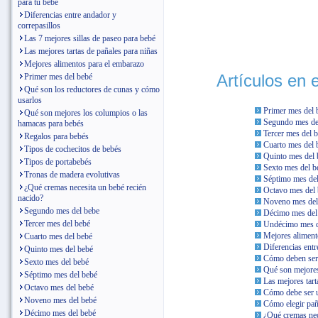
para tu bebé
Diferencias entre andador y
correpasillos
Las 7 mejores sillas de paseo para bebé
Las mejores tartas de pañales para niñas
Mejores alimentos para el embarazo
Artículos en 
Primer mes del bebé
Qué son los reductores de cunas y cómo
usarlos
Primer mes del 
Qué son mejores los columpios o las
Segundo mes de
hamacas para bebés
Tercer mes del 
Regalos para bebés
Cuarto mes del 
Tipos de cochecitos de bebés
Quinto mes del 
Tipos de portabebés
Sexto mes del b
Tronas de madera evolutivas
Séptimo mes de
¿Qué cremas necesita un bebé recién
Octavo mes del
nacido?
Noveno mes del
Segundo mes del bebe
Décimo mes del
Tercer mes del bebé
Undécimo mes d
Mejores aliment
Cuarto mes del bebé
Diferencias entr
Quinto mes del bebé
Cómo deben ser 
Sexto mes del bebé
Qué son mejores
Séptimo mes del bebé
Las mejores tart
Octavo mes del bebé
Cómo debe ser u
Noveno mes del bebé
Cómo elegir paña
Décimo mes del bebé
¿Qué cremas nec