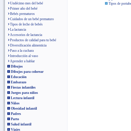
Undécimo mes del bebé
Tipos de portab
Primer año del bebé
Bebés prematuros
Cuidados de un bebé prematuro
Tipos de leche de bebés
La lactancia
Accesorios de lactancia
Productos de calidad para tu bebé
Diversificación alimenticia
Paso a la cuchara
Introducción al vaso
Aprender a hablar
Dibujos
Dibujos para colorear
Educación
Embarazo
Fiestas infantiles
Juegos para niños
Lectura infantil
Niños
Obesidad infantil
Padres
Parto
Salud infantil
Viajes