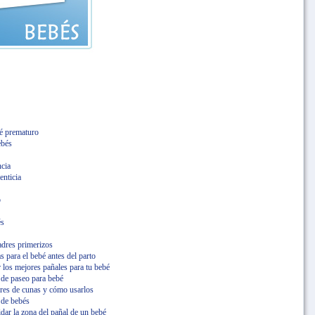
é prematuro
ebés
ncia
enticia
o
és
adres primerizos
 para el bebé antes del parto
 los mejores pañales para tu bebé
 de paseo para bebé
res de cunas y cómo usarlos
 de bebés
dar la zona del pañal de un bebé