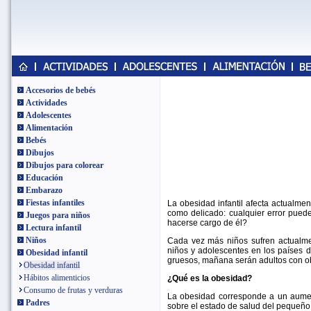
Accesorios de bebés
Actividades
Adolescentes
Alimentación
Bebés
Dibujos
Dibujos para colorear
Educación
Embarazo
Fiestas infantiles
La obesidad infantil afecta actualme
como delicado: cualquier error pue
Juegos para niños
hacerse cargo de él?
Lectura infantil
Niños
Cada vez más niños sufren actualme
niños y adolescentes en los países d
Obesidad infantil
gruesos, mañana serán adultos con obe
Obesidad infantil
Hábitos alimenticios
¿Qué es la obesidad?
Consumo de frutas y verduras
La obesidad corresponde a un aument
Padres
sobre el estado de salud del pequeño