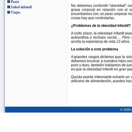
Parto
No debemos confundir “obesidad” co
Salud infantil
grasa corporal en relación con el 
Viajes
encontramos con un peso corporal may
cosas hay que controlarlas.
¿Problemas de la obesidad infantil?
A corto plazo, la obesidad infantil pue
autoestima o rechazo social,… Pero 
acorta la esperanza de vida 13 años.
La solución a este problema
A grandes rasgos diríamos que la so
debemos Inculcar a nuestros hijos un
puro y duro, también hablamos de jue
es que la obesidad infantil en gran pa
Quizás pueda interesarte echarle un v
artículos de alimentación, puedes hace
© 2009 