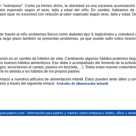
n “sobrepeso”. Como ya hemos dicho, la obesidad es una excesiva acumulación 
valor esperado según el sexo, talla y edad del niño. En cambio, hablamos d
or (que no excesivo) con relación al valor esperado según sexo, talla y edad. 
de traerle al niño problemas físicos como diabetes tipo II, triglicéridos y colester
a largo plazo también se presentan problemas, ya que puede sufrir estos mismo
lución es un cambio de hábitos de vida. Cambiando algunos hábitos podemos lleg
os buenos hábitos alimenticios. Eso debe ir acompañado del fomento de la activid
gos, excursiones al campo, paseos en bicicleta,…). Todas estas nuevas costumbre
rte es debida a los hábitos de los propios padres.
istazo a nuestros artículos de alimentación infantil. Éstos pueden serte útiles y 
rlo a través del siguiente enlace:
Artículos de alimentación infantil
.
guia-padres.com - Información para padres y madres sobre embarazo, bebés, niños y adole