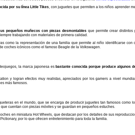
da por su línea Little Tikes
, con juguetes que permiten a los niños aprender med
sus pequeños muñecos con piezas desmontables
que permite crear distintos
siempre trabajando con materiales de primera calidad.
as como la representación de una familia que permite al niño identificarse con 
de coches icónicos como el famoso Beagle de la Volkswagen.
videojuegos, la marca japonesa es
bastante conocida porque produce algunos d
tation y logran efectos muy realistas, apreciados por los gamers a nivel mundi
jes más famosos.
ueteras en el mundo, que se encarga de producir juguetes tan famosos como los
, que cuentan con piezas móviles y se guardan en pequeños estuches.
 coches en miniatura Hot Wheels, que destacan por los detalles de sus reproducc
ictionary, por lo que ofrecen entretenimiento para toda la familia.