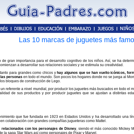
Las 10 marcas de juguetes más fam
 de gran importancia para el desarrollo cognitivo de los niños. Así, se ha deter
mienzan a desarrollar sus relaciones sociales y se estimula su creatividad.
s tanto para grandes como chicos y
hay algunos que se han vuelto icónicos, fo
e las personas
en todo el mundo. Son pocos los hogares donde no se juega al Mo
 los bloques de construcción de Lego.
un referente a nivel mundial, por producir los juguetes más buscados en todo el 
alidad de sus productos y por producir juguetes que se ajustan a distintas ed
tenimiento que fue fundada en 1923 en Estados Unidos y ha desarrollado una lí
ca en colaboración con grandes compañías jugueteras como Mattel.
s relacionados con los personajes de Disney
, siendo el más conocido Mickey 
e la saga Star Wars así como personajes de Pixar y Marvel.