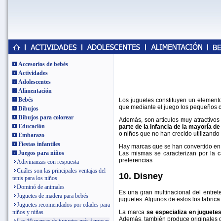
Accesorios de bebés
Actividades
Adolescentes
Alimentación
Bebés
Los juguetes constituyen un elemento
que mediante el juego los pequeños co
Dibujos
Dibujos para colorear
Además, son artículos muy atractivo
Educación
parte de la infancia de la mayoría d
o niños que no han crecido utilizando
Embarazo
Fiestas infantiles
Hay marcas que se han convertido en 
Juegos para niños
Las mismas se caracterizan por la c
preferencias
Adivinanzas con respuesta
Cuáles son las principales ventajas del
10. Disney
tenis para los niños
Dominó de animales
Es una gran multinacional del entre
Juguetes de madera para bebés
juguetes. Algunos de estos los fabri
Juguetes recomendados por edades para
La marca
se especializa en juguete
niños y niñas
Además, también produce originales d