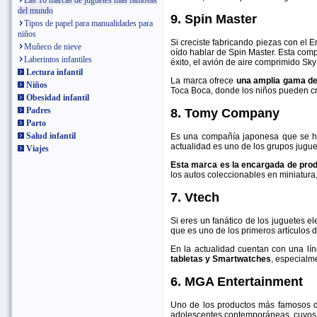
Las 10 marcas de juguetes más famosas
del mundo
9. Spin Master
Tipos de papel para manualidades para
niños
Si creciste fabricando piezas con el E
Muñeco de nieve
oído hablar de Spin Master. Esta com
Laberintos infantiles
éxito, el avión de aire comprimido Sky
Lectura infantil
La marca ofrece
una amplia gama de 
Niños
Toca Boca, donde los niños pueden cre
Obesidad infantil
Padres
8. Tomy Company
Parto
Salud infantil
Es una compañía japonesa que se ha
actualidad es uno de los grupos jugu
Viajes
Esta marca es la encargada de prod
los autos coleccionables en miniatur
7. Vtech
Si eres un fanático de los juguetes 
que es uno de los primeros artículos 
En la actualidad cuentan con una lín
tabletas y Smartwatches
, especialm
6. MGA Entertainment
Uno de los productos más famosos d
adolescentes contemporáneas, cuyos 