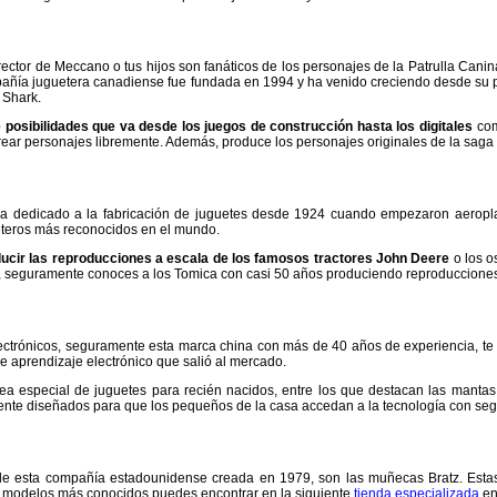
rector de Meccano o tus hijos son fanáticos de los personajes de la Patrulla Canin
pañía juguetera canadiense fue fundada en 1994 y ha venido creciendo desde su 
 Shark.
posibilidades que va desde los juegos de construcción hasta los digitales
co
ar personajes libremente. Además, produce los personajes originales de la saga d
 dedicado a la fabricación de juguetes desde 1924 cuando empezaron aeroplan
eteros más reconocidos en el mundo.
ucir las reproducciones a escala de los famosos tractores John Deere
o los o
a, seguramente conoces a los Tomica con casi 50 años produciendo reproduccione
electrónicos, seguramente esta marca china con más de 40 años de experiencia, t
de aprendizaje electrónico que salió al mercado.
ea especial de juguetes para recién nacidos, entre los que destacan las mantas
ente diseñados para que los pequeños de la casa accedan a la tecnología con seg
e esta compañía estadounidense creada en 1979, son las muñecas Bratz. Estas 
modelos más conocidos puedes encontrar en la siguiente
tienda especializada
en