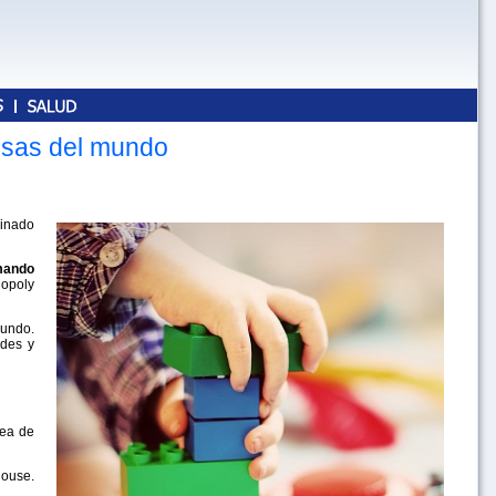
osas del mundo
minado
rmando
nopoly
mundo.
ades y
nea de
Mouse.