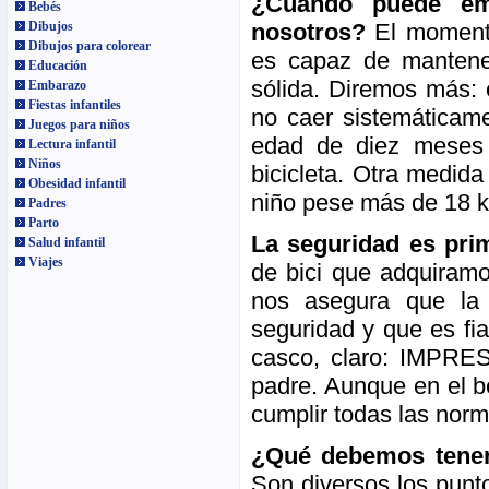
¿Cuándo puede em
Bebés
nosotros?
El momento
Dibujos
Dibujos para colorear
es capaz de mantene
Educación
sólida. Diremos más: 
Embarazo
Fiestas infantiles
no caer sistemáticame
Juegos para niños
edad de diez meses 
Lectura infantil
Niños
bicicleta. Otra medid
Obesidad infantil
niño pese más de 18 ki
Padres
Parto
La seguridad es pri
Salud infantil
Viajes
de bici que adquiram
nos asegura que la 
seguridad y que es fi
casco, claro: IMPRE
padre. Aunque en el b
cumplir todas las norm
¿Qué debemos tener 
Son diversos los punt