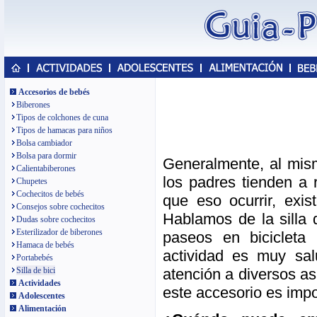
Accesorios de bebés
Biberones
Tipos de colchones de cuna
Tipos de hamacas para niños
Bolsa cambiador
Bolsa para dormir
Generalmente, al mism
Calientabiberones
los padres tienden a 
Chupetes
Cochecitos de bebés
que eso ocurrir, exi
Consejos sobre cochecitos
Hablamos de la silla 
Dudas sobre cochecitos
Esterilizador de biberones
paseos en bicicleta
Hamaca de bebés
actividad es muy sa
Portabebés
atención a diversos as
Silla de bici
Actividades
este accesorio es impo
Adolescentes
Alimentación