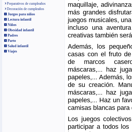
maquillaje, adivinanza
Preparativos de cumpleaños
Decoración de cumpleaños
más grandes disfruta
Juegos para niños
juegos musicales, una 
Lectura infantil
Niños
incluso una aventura
Obesidad infantil
creativas también ser
Padres
Parto
Además, los pequeño
Salud infantil
Viajes
casas con el fruto d
de marcos casero
máscaras,... haz juga
papeles,... Además, lo
de su creación. Man
máscaras,... haz juga
papeles,... Haz un fa
camisas blancas para 
Los juegos colectivos
participar a todos lo