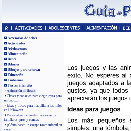
Accesorios de bebés
Actividades
Adolescentes
Alimentación
Bebés
Dibujos
Los juegos y las anim
Dibujos para colorear
éxito. No esperes al 
Educación
Embarazo
juegos adaptados a l
Fiestas infantiles
gustos, ya que todos 
Animación de fiestas
Claves y consejos para elegir joyas para
apreciarán los juegos d
un bautizo
Ideas y trucos para maquillar a los niños
Ideas para juegos
en Halloween
Personalizar camisetas para eventos
Los más pequeños s
familiares, pros y contras
¿Cómo hacer un escape room infantil en
simples: una tómbola,
casa?