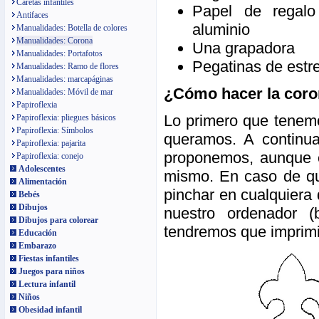
Caretas infantiles
Papel de regalo
Antifaces
aluminio
Manualidades: Botella de colores
Manualidades: Corona
Una grapadora
Manualidades: Portafotos
Pegatinas de estr
Manualidades: Ramo de flores
Manualidades: marcapáginas
¿Cómo hacer la coron
Manualidades: Móvil de mar
Papiroflexia
Lo primero que tenemo
Papiroflexia: pliegues básicos
Papiroflexia: Símbolos
queramos. A continu
Papiroflexia: pajarita
proponemos, aunque e
Papiroflexia: conejo
Adolescentes
mismo. En caso de que
Alimentación
pinchar en cualquiera 
Bebés
Dibujos
nuestro ordenador (
Dibujos para colorear
tendremos que imprimi
Educación
Embarazo
Fiestas infantiles
Juegos para niños
Lectura infantil
Niños
Obesidad infantil