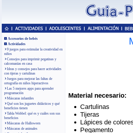
Accesorios de bebés
Actividades
9 juegos para estimular la creatividad en
niños
Consejos para imprimir pegatinas y
calcomanías en casa
Ideas y consejos para hacer actividades
con tijeras y cartulinas
Juegos para mejorar las faltas de
ortografía en niños hiperactivos
Las 5 mejores apps para aprender
programación
Material necesario:
Máscaras infantiles
Qué son los juguetes didácticos y qué
Cartulinas
beneficios tienen
Tijeras
Tabla Wobbel: qué es y cuáles son sus
beneficios
Lápices de colore
Máscaras de Halloween
Pegamento
Máscaras de animales