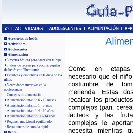
Alimen
Accesorios de bebés
Actividades
Adolescentes
Alimentación
3 recetas básicas para hacer con tu hijo
7 ideas de recetas para cocinar papillas
Como en etapas a
de bebés con Thermomix
necesario que el niño
Fiambres y embutidos en la dieta de los
niños
costumbre de tom
Necesidades nutritivas en la
adolescencia
merienda. Estas do
Consejos de alimentación
recalcar los productos
Alimentación infantil: 6 - 12 meses
Alimentación infantil: 1 - 3 años
complejos (pan, cereal
Alimentación infantil: 4 - 10 años
lácteos y las frut
Alimentación infantil: 11 - 14 años
complejos le aporta
Régimen nutricional equilibrado
Restaurantes de comida rápida
necesita mientras q
Bebés