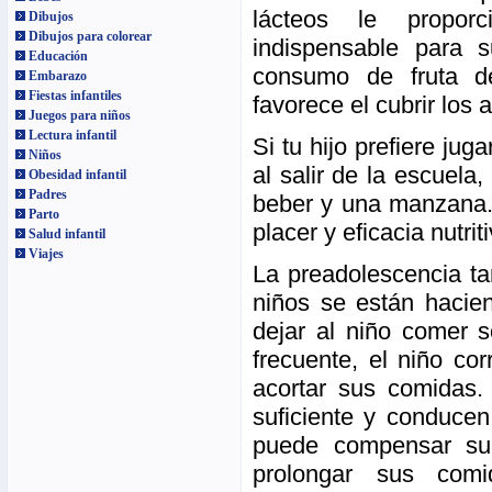
lácteos le proporc
Dibujos
Dibujos para colorear
indispensable para s
Educación
consumo de fruta d
Embarazo
Fiestas infantiles
favorece el cubrir los
Juegos para niños
Lectura infantil
Si tu hijo prefiere ju
Niños
al salir de la escuela
Obesidad infantil
Padres
beber y una manzana. 
Parto
placer y eficacia nutriti
Salud infantil
Viajes
La preadolescencia ta
niños se están hacie
dejar al niño comer s
frecuente, el niño co
acortar sus comidas.
suficiente y conducen 
puede compensar su 
prolongar sus com