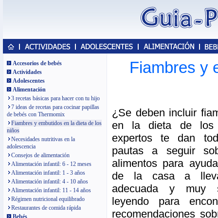
Fiambres y e
Accesorios de bebés
Actividades
Adolescentes
Alimentación
3 recetas básicas para hacer con tu hijo
7 ideas de recetas para cocinar papillas
¿Se deben incluir fia
de bebés con Thermomix
en la dieta de los
Fiambres y embutidos en la dieta de los
niños
expertos te dan to
Necesidades nutritivas en la
adolescencia
pautas a seguir so
Consejos de alimentación
alimentos para ayud
Alimentación infantil: 6 - 12 meses
Alimentación infantil: 1 - 3 años
de la casa a lleva
Alimentación infantil: 4 - 10 años
adecuada y muy sa
Alimentación infantil: 11 - 14 años
leyendo para encon
Régimen nutricional equilibrado
Restaurantes de comida rápida
recomendaciones sob
Bebés