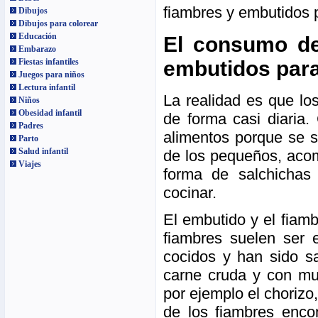
fiambres y embutidos p
Dibujos
Dibujos para colorear
Educación
El consumo de
Embarazo
embutidos para
Fiestas infantiles
Juegos para niños
Lectura infantil
La realidad es que l
Niños
Obesidad infantil
de forma casi diaria.
Padres
alimentos porque se 
Parto
Salud infantil
de los pequeños, acom
Viajes
forma de salchichas
cocinar.
El embutido y el fiam
fiambres suelen ser 
cocidos y han sido s
carne cruda y con mu
por ejemplo el chorizo,
de los fiambres enco