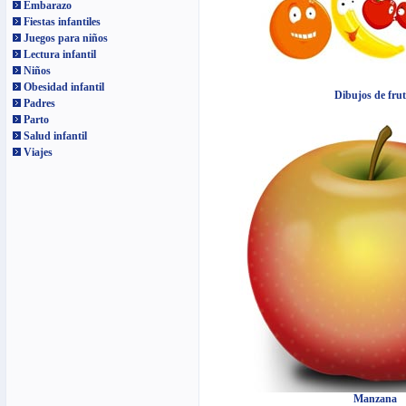
Embarazo
Fiestas infantiles
Juegos para niños
Lectura infantil
Niños
Obesidad infantil
Dibujos de frut
Padres
Parto
Salud infantil
Viajes
Manzana