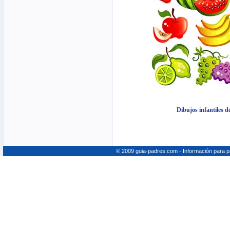
Dibujos infantiles d
© 2009 guia-padres.com - Información para 