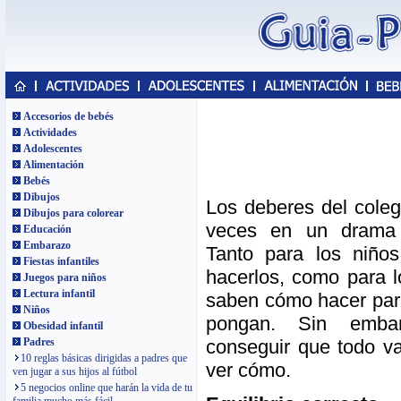
Accesorios de bebés
Actividades
Adolescentes
Alimentación
Bebés
Dibujos
Los deberes del coleg
Dibujos para colorear
veces en un drama 
Educación
Embarazo
Tanto para los niño
Fiestas infantiles
hacerlos, como para l
Juegos para niños
Lectura infantil
saben cómo hacer para
Niños
pongan. Sin embar
Obesidad infantil
conseguir que todo v
Padres
10 reglas básicas dirigidas a padres que
ver cómo.
ven jugar a sus hijos al fútbol
5 negocios online que harán la vida de tu