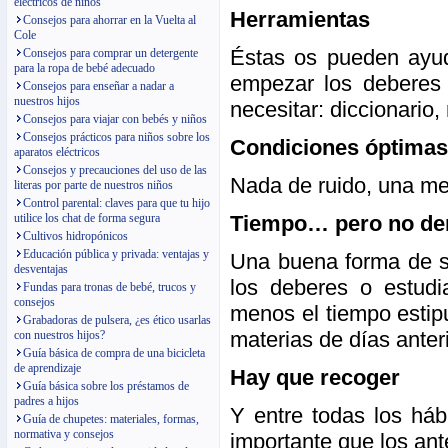
eléctricos de niños
Herramientas
Consejos para ahorrar en la Vuelta al
Cole
Éstas os pueden ayuda
Consejos para comprar un detergente
para la ropa de bebé adecuado
empezar los deberes
Consejos para enseñar a nadar a
nuestros hijos
necesitar: diccionario
Consejos para viajar con bebés y niños
Consejos prácticos para niños sobre los
Condiciones óptimas
aparatos eléctricos
Consejos y precauciones del uso de las
Nada de ruido, una me
literas por parte de nuestros niños
Control parental: claves para que tu hijo
Tiempo… pero no d
utilice los chat de forma segura
Cultivos hidropónicos
Educación pública y privada: ventajas y
Una buena forma de sa
desventajas
los deberes o estud
Fundas para tronas de bebé, trucos y
consejos
menos el tiempo estip
Grabadoras de pulsera, ¿es ético usarlas
materias de días anter
con nuestros hijos?
Guía básica de compra de una bicicleta
de aprendizaje
Hay que recoger
Guía básica sobre los préstamos de
padres a hijos
Y entre todas los háb
Guía de chupetes: materiales, formas,
normativa y consejos
importante que los ant