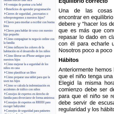
Equilibrio correcto
familia mucho más fácil
6 ventajas de portear a tu bebé
Una de las cosas 
Beneficios de aprender programación
Cierres de seguridad, ¿necesarios o
encontrar en equilibri
sobreprotegemos a nuestros hijos?
Claves para enseñar a escribir con buena
debere y "hacer los d
letra
que es más que conv
Claves para hablar de sexo con nuestro
hijo pequeño
repasar lo dado en cl
Cómo compaginar tu negocio online con
con él para echarle 
la familia
Cómo influyen los colores de la
Nosotros poco a poco
habitación en el desarrollo de los niños
Cómo liberar un iPhone antiguo para
Hábitos
nuestros hijos
Cómo mejorar la a seguridad de los
niños en casa
Anteriormente hemos 
Cómo plastificar un libro
que el niño tenga una
Cómo preparar una tablet para que la
usen tus hijos
Elegid la misma hor
Cómo se calcula la indemnización en
comienzo debe ser d
accidentes de tráfico con niños
Consejos de expertos en derecho de
para que el niño se r
familia para divorciarse de forma amistosa
debe servir de escus
Consejos de expertos en RRHH para
escoger babysitter
regularidad y los hábit
Consejos de seguridad para patinetes