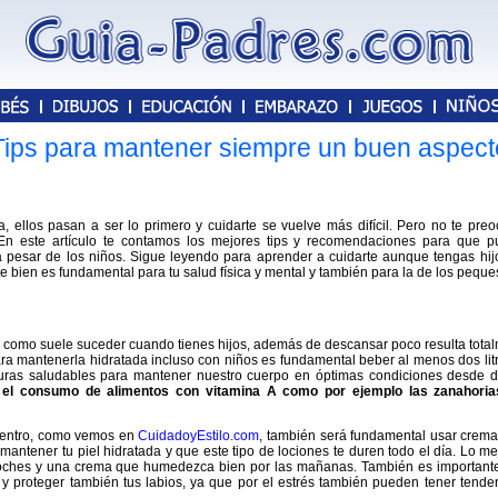
Tips para mantener siempre un buen aspecto
, ellos pasan a ser lo primero y cuidarte se vuelve más difícil. Pero no te pre
En este artículo te contamos los mejores tips y recomendaciones para que 
pesar de los niños. Sigue leyendo para aprender a cuidarte aunque tengas hij
e bien es fundamental para tu salud física y mental y también para la de los peque
sas, como suele suceder cuando tienes hijos, además de descansar poco resulta tota
 Para mantenerla hidratada incluso con niños es fundamental beber al menos dos lit
duras saludables para mantener nuestro cuerpo en óptimas condiciones desde d
l consumo de alimentos con vitamina A como por ejemplo las zanahorias
 dentro, como vemos en
CuidadoyEstilo.com
, también será fundamental usar crem
antener tu piel hidratada y que este tipo de lociones te duren todo el día. Lo me
noches y una crema que humedezca bien por las mañanas. También es important
o y proteger también tus labios, ya que por el estrés también pueden tener tende