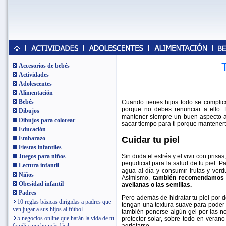
Accesorios de bebés
Actividades
Adolescentes
Alimentación
Bebés
Cuando tienes hijos todo se complica
porque no debes renunciar a ello. 
Dibujos
mantener siempre un buen aspecto a 
Dibujos para colorear
sacar tiempo para ti porque mantenert
Educación
Cuidar tu piel
Embarazo
Fiestas infantiles
Sin duda el estrés y el vivir con pri
Juegos para niños
perjudicial para la salud de tu piel.
Lectura infantil
agua al día y consumir frutas y ver
Niños
Asimismo,
también recomendamos e
Obesidad infantil
avellanas o las semillas.
Padres
Pero además de hidratar tu piel por
10 reglas básicas dirigidas a padres que
tengan una textura suave para poder m
ven jugar a sus hijos al fútbol
también ponerse algún gel por las 
5 negocios online que harán la vida de tu
protector solar, sobre todo en veran
agrietarse.