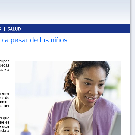
 a pesar de los niños
ocupes
puedas
os y a
s.
lmente
ros de
entro.
, las
as que
jor es
e usar
ncia a