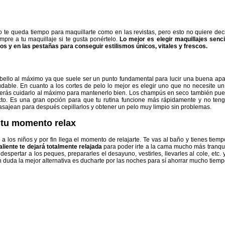
 te queda tiempo para maquillarte como en las revistas, pero esto no quiere dec
mpre a tu maquillaje si te gusta ponértelo.
Lo mejor es elegir maquillajes senci
ios y en las pestañas para conseguir estilismos únicos, vitales y frescos.
abello al máximo ya que suele ser un punto fundamental para lucir una buena apar
udable. En cuanto a los cortes de pelo lo mejor es elegir uno que no necesite un
berás cuidarlo al máximo para mantenerlo bien. Los champús en seco también pued
cto. Es una gran opción para que tu rutina funcione más rápidamente y no tenga
asajean para después cepillarlos y obtener un pelo muy limpio sin problemas.
 tu momento relax
 a los niños y por fin llega el momento de relajarte. Te vas al baño y tienes ti
liente te dejará totalmente relajada
para poder irte a la cama mucho más tranqui
despertar a los peques, prepararles el desayuno, vestirles, llevarles al cole, etc
 duda la mejor alternativa es ducharte por las noches para sí ahorrar mucho tiemp