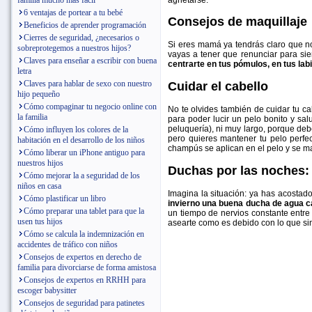
familia mucho más fácil
6 ventajas de portear a tu bebé
Consejos de maquillaje
Beneficios de aprender programación
Cierres de seguridad, ¿necesarios o
Si eres mamá ya tendrás claro que no
sobreprotegemos a nuestros hijos?
vayas a tener que renunciar para sie
Claves para enseñar a escribir con buena
centrarte en tus pómulos, en tus lab
letra
Claves para hablar de sexo con nuestro
Cuidar el cabello
hijo pequeño
Cómo compaginar tu negocio online con
No te olvides también de cuidar tu c
la familia
para poder lucir un pelo bonito y sal
peluquería), ni muy largo, porque de
Cómo influyen los colores de la
pero quieres mantener tu pelo perfe
habitación en el desarrollo de los niños
champús se aplican en el pelo y se m
Cómo liberar un iPhone antiguo para
nuestros hijos
Duchas por las noches:
Cómo mejorar la a seguridad de los
niños en casa
Imagina la situación: ya has acostado
Cómo plastificar un libro
invierno una buena ducha de agua ca
Cómo preparar una tablet para que la
un tiempo de nervios constante entre 
usen tus hijos
asearte como es debido con lo que sin
Cómo se calcula la indemnización en
accidentes de tráfico con niños
Consejos de expertos en derecho de
familia para divorciarse de forma amistosa
Consejos de expertos en RRHH para
escoger babysitter
Consejos de seguridad para patinetes