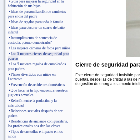
Guía para mejorar la seguridad en la
habitación de tus hijos
Ideas de personalización de camisetas
para el día del padre
Ideas de regalos para toda la familia
Ideas para decorar un cuarto de baño
infantil
Incumplimiento de sentencia de
custodia: ¿cómo demostrarlo?
Las mejores cámaras de fotos para niños
Los 5 mejores cierres de seguridad para
puertas
Cierre de seguridad para
Los 5 mejores regalos de cumpleaños
para padres
Planes divertidos con niños en
Este cierre de seguridad invisible p
Lanzarote
puertas, desde las de cristal a las d
de gestión de energía totalmente intel
Prevención de accidentes domésticos
Qué hacer si tu hijo encuentra vuestros
juguetes sexuales
Relación entre la prolactina y la
infertilidad
Relaciones sexuales después de ser
padres
Residencias de ancianos con guardería,
los profesionales nos dan las claves
Tipos de custodias e impacto en los
niños