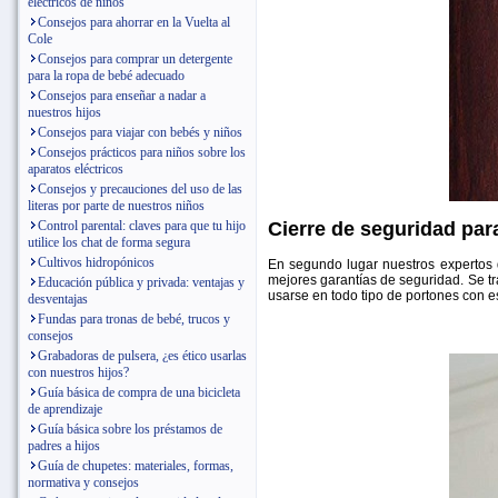
eléctricos de niños
Consejos para ahorrar en la Vuelta al
Cole
Consejos para comprar un detergente
para la ropa de bebé adecuado
Consejos para enseñar a nadar a
nuestros hijos
Consejos para viajar con bebés y niños
Consejos prácticos para niños sobre los
aparatos eléctricos
Consejos y precauciones del uso de las
literas por parte de nuestros niños
Cierre de seguridad par
Control parental: claves para que tu hijo
utilice los chat de forma segura
Cultivos hidropónicos
En segundo lugar nuestros expertos
mejores garantías de seguridad. Se t
Educación pública y privada: ventajas y
usarse en todo tipo de portones con es
desventajas
Fundas para tronas de bebé, trucos y
consejos
Grabadoras de pulsera, ¿es ético usarlas
con nuestros hijos?
Guía básica de compra de una bicicleta
de aprendizaje
Guía básica sobre los préstamos de
padres a hijos
Guía de chupetes: materiales, formas,
normativa y consejos