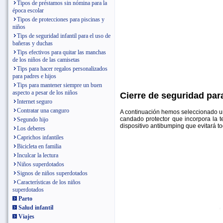
Tipos de préstamos sin nómina para la
época escolar
Tipos de protecciones para piscinas y
niños
Tips de seguridad infantil para el uso de
bañeras y duchas
Tips efectivos para quitar las manchas
de los niños de las camisetas
Tips para hacer regalos personalizados
para padres e hijos
Tips para mantener siempre un buen
aspecto a pesar de los niños
Cierre de seguridad para
Internet seguro
Contratar una canguro
A continuación hemos seleccionado un c
candado protector que incorpora la 
Segundo hijo
dispositivo antibumping que evitará to
Los deberes
Caprichos infantiles
Bicicleta en familia
Inculcar la lectura
Niños superdotados
Signos de niños superdotados
Características de los niños
superdotados
Parto
Salud infantil
Viajes