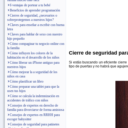
familia mucho más fácil
6 ventajas de portear a tu bebé
Beneficios de aprender programación
Cierres de seguridad, ¿necesarios o
sobreprotegemos a nuestros hijos?
Claves para enseñar a escribir con buena
letra
Claves para hablar de sexo con nuestro
hijo pequeño
Cómo compaginar tu negocio online con
la familia
Cierre de seguridad para
Cómo influyen los colores de la
habitación en el desarrollo de los niños
Si estás buscando un eficiente cierre
Cómo liberar un iPhone antiguo para
tipo de puertas y no habrá que agujer
nuestros hijos
Cómo mejorar la a seguridad de los
niños en casa
Cómo plastificar un libro
Cómo preparar una tablet para que la
usen tus hijos
Cómo se calcula la indemnización en
accidentes de tráfico con niños
Consejos de expertos en derecho de
familia para divorciarse de forma amistosa
Consejos de expertos en RRHH para
escoger babysitter
Consejos de seguridad para patinetes