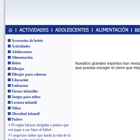
Accesorios de bebés
Actividades
Adolescentes
Alimentación
Bebés
Nuestros grandes expertos han revisa
que puedas escoger el cierre que mej
Dibujos
Dibujos para colorear
Educación
Embarazo
Fiestas infantiles
Juegos para niños
Lectura infantil
Niños
Obesidad infantil
Padres
10 reglas básicas dirigidas a padres que
ven jugar a sus hijos al fútbol
5 negocios online que harán la vida de tu