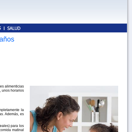
0 años
es alimenticias
s, unos horarios
mpletamente la
as. Además, es
eales) para los
 comida matinal