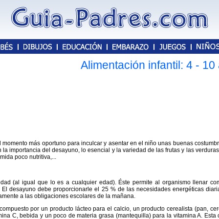
Alimentación infantil: 4 - 1
 el momento más oportuno para inculcar y asentar en el niño unas buenas costumbr
en la importancia del desayuno, lo esencial y la variedad de las frutas y las verdura
ida poco nutritiva,...
dad (al igual que lo es a cualquier edad). Éste permite al organismo llenar co
 El desayuno debe proporcionarle el 25 % de las necesidades energéticas diari
amente a las obligaciones escolares de la mañana.
ompuesto por un producto lácteo para el calcio, un producto cerealista (pan, cer
amina C, bebida y un poco de materia grasa (mantequilla) para la vitamina A. Esta