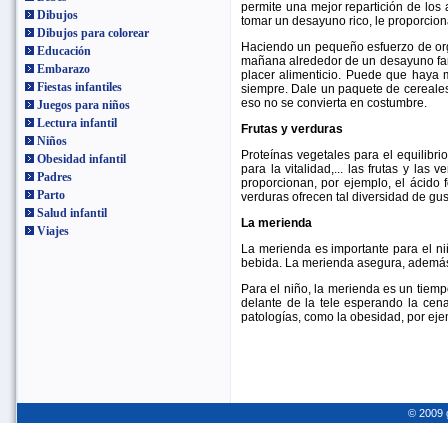
permite una mejor repartición de los
Dibujos
tomar un desayuno rico, le proporcion
Dibujos para colorear
Haciendo un pequeño esfuerzo de orga
Educación
mañana alrededor de un desayuno fami
Embarazo
placer alimenticio. Puede que haya
Fiestas infantiles
siempre. Dale un paquete de cereales
eso no se convierta en costumbre.
Juegos para niños
Lectura infantil
Frutas y verduras
Niños
Proteínas vegetales para el equilibrio
Obesidad infantil
para la vitalidad,... las frutas y la
Padres
proporcionan, por ejemplo, el ácido f
Parto
verduras ofrecen tal diversidad de gus
Salud infantil
La merienda
Viajes
La merienda es importante para el ni
bebida. La merienda asegura, además, 
Para el niño, la merienda es un tiemp
delante de la tele esperando la cena
patologías, como la obesidad, por eje
© 2009 