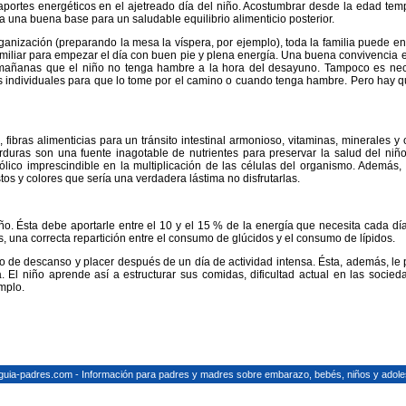
 aportes energéticos en el ajetreado día del niño. Acostumbrar desde la edad tem
a una buena base para un saludable equilibrio alimenticio posterior.
nización (preparando la mesa la víspera, por ejemplo), toda la familia puede e
liar para empezar el día con buen pie y plena energía. Una buena convivencia e
 mañanas que el niño no tenga hambre a la hora del desayuno. Tampoco es nece
 individuales para que lo tome por el camino o cuando tenga hambre. Pero hay q
, fibras alimenticias para un tránsito intestinal armonioso, vitaminas, minerales y
s verduras son una fuente inagotable de nutrientes para preservar la salud del niñ
ólico imprescindible en la multiplicación de las células del organismo. Además, l
tos y colores que sería una verdadera lástima no disfrutarlas.
ño. Ésta debe aportarle entre el 10 y el 15 % de la energía que necesita cada dí
una correcta repartición entre el consumo de glúcidos y el consumo de lípidos.
o de descanso y placer después de un día de actividad intensa. Ésta, además, le p
. El niño aprende así a estructurar sus comidas, dificultad actual en las socie
mplo.
guia-padres.com - Información para padres y madres sobre embarazo, bebés, niños y adole