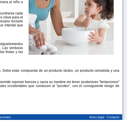
prana al niño a
ncontrarse cada
s clave para el
sario forzarle
ue intentar que
 oligoelementos
o. Las verduras
as frutas y las
a. Debe estar compuesta de un producto lácteo, un producto cerealista y una
ermite reponer fuerzas y sacia su hambre sin tener posteriores "tentaciones"
dades occidentales que conducen al "picoteo", con el consiguiente riesgo de
scentes.
Aviso legal
-
Contacto