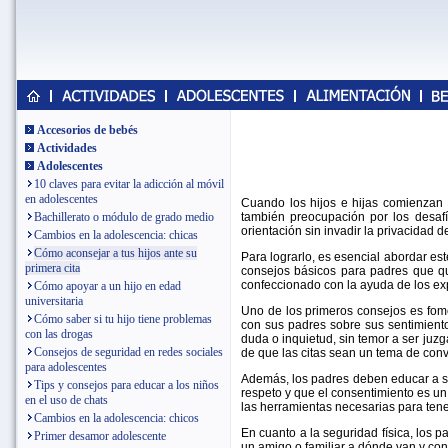
Accesorios de bebés
Actividades
Adolescentes
10 claves para evitar la adicción al móvil
en adolescentes
Cuando los hijos e hijas comienzan a
también preocupación por los desaf
Bachillerato o módulo de grado medio
orientación sin invadir la privacidad d
Cambios en la adolescencia: chicas
Cómo aconsejar a tus hijos ante su
Para lograrlo, es esencial abordar e
primera cita
consejos básicos para padres que qu
confeccionado con la ayuda de los ex
Cómo apoyar a un hijo en edad
universitaria
Uno de los primeros consejos es fom
Cómo saber si tu hijo tiene problemas
con sus padres sobre sus sentimient
con las drogas
duda o inquietud, sin temor a ser juzg
Consejos de seguridad en redes sociales
de que las citas sean un tema de con
para adolescentes
Además, los padres deben educar a su
Tips y consejos para educar a los niños
respeto y que el consentimiento es un 
en el uso de chats
las herramientas necesarias para tene
Cambios en la adolescencia: chicos
En cuanto a la seguridad física, los 
Primer desamor adolescente
un amigo o familiar a dónde van y con