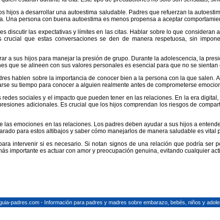
os hijos a desarrollar una autoestima saludable. Padres que refuerzan la autoesti
na. Una persona con buena autoestima es menos propensa a aceptar comportamient
 discutir las expectativas y límites en las citas. Hablar sobre lo que consideran 
es crucial que estas conversaciones se den de manera respetuosa, sin impon
rar a sus hijos para manejar la presión de grupo. Durante la adolescencia, la pres
nes que se alineen con sus valores personales es esencial para que no se sientan
es hablen sobre la importancia de conocer bien a la persona con la que salen. A 
marse su tiempo para conocer a alguien realmente antes de comprometerse emocio
s redes sociales y el impacto que pueden tener en las relaciones. En la era digital
esiones adicionales. Es crucial que los hijos comprendan los riesgos de comparti
e las emociones en las relaciones. Los padres deben ayudar a sus hijos a entende
parado para estos altibajos y saber cómo manejarlos de manera saludable es vital 
a intervenir si es necesario. Si notan signos de una relación que podría ser per
ás importante es actuar con amor y preocupación genuina, evitando cualquier actit
guia-padres.com - Información para padres y madres sobre embarazo, bebés, niños y adole