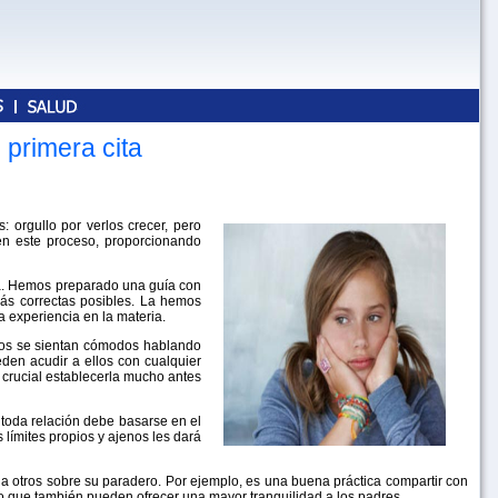
 primera cita
 orgullo por verlos crecer, pero
en este proceso, proporcionando
cia. Hemos preparado una guía con
más correctas posibles. La hemos
 experiencia en la materia.
jos se sientan cómodos hablando
den acudir a ellos con cualquier
s crucial establecerla mucho antes
 toda relación debe basarse en el
 límites propios y ajenos les dará
 a otros sobre su paradero. Por ejemplo, es una buena práctica compartir con
no que también pueden ofrecer una mayor tranquilidad a los padres.