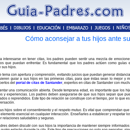
Cómo aconsejar a tus hijos ante su
 interesarse en tener citas, los padres pueden sentir una mezcla de emociones:
íos que puedan enfrentar. Es fundamental que los padres actúen como guías 
e sus hijos.
ste tema con apertura y comprensión, evitando juicios que puedan generar distan
ieren guiar a sus hijos en las primeras citas, para que éstas sean lo mejor y 
pertos del
portal de citas de Santander
, expertos en citas de Santander con mucha
entar una comunicación abierta. Desde temprana edad, es importante que los hi
os y experiencias. Los padres deben asegurarse de que sus hijos sepan que pue
ados o reprendidos. Este tipo de relación se construye con el tiempo, por lo que e
versación.
s hijos sobre el consentimiento y el respeto mutuo. Es vital que comprendan que
elemento esencial en cualquier interacción. Enseñarles a establecer y respetar los
r relaciones saludables y seguras.
padres deben discutir con sus hijos la importancia de mantener siempre informados
 quién estarán durante la cita. Este tipo de precauciones no solo son sensatas, si