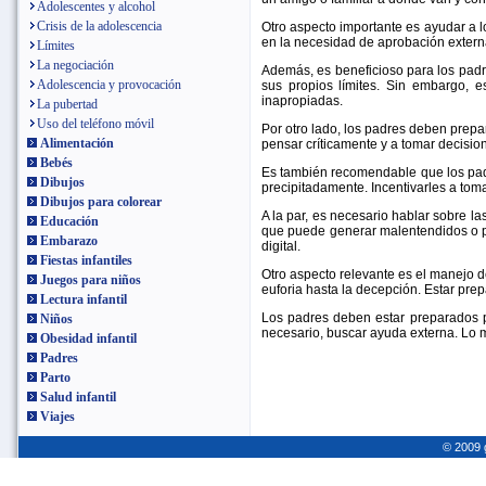
Adolescentes y alcohol
Crisis de la adolescencia
Otro aspecto importante es ayudar a l
en la necesidad de aprobación exter
Límites
La negociación
Además, es beneficioso para los padres
Adolescencia y provocación
sus propios límites. Sin embargo, 
inapropiadas.
La pubertad
Uso del teléfono móvil
Por otro lado, los padres deben prepa
Alimentación
pensar críticamente y a tomar decisio
Bebés
Es también recomendable que los padr
Dibujos
precipitadamente. Incentivarles a to
Dibujos para colorear
A la par, es necesario hablar sobre la
Educación
que puede generar malentendidos o pr
Embarazo
digital.
Fiestas infantiles
Otro aspecto relevante es el manejo d
Juegos para niños
euforia hasta la decepción. Estar pre
Lectura infantil
Los padres deben estar preparados par
Niños
necesario, buscar ayuda externa. Lo m
Obesidad infantil
Padres
Parto
Salud infantil
Viajes
© 2009 