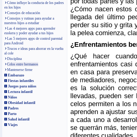
por todas partes y las
Cómo influye la conducta de los padres
¿Cómo nacen estos c
en los hijos
Consejos de educación
llegada del último pe
Consejos y rutinas para ayudar a
nuestros hijos a estudiar
perder su sitio y grita
Las 4 mejores apps para aprender
la pelea comienza, cla
euskera y poder ayudar a tus hijos
Las 5 mejores apps de control parental
¿Enfrentamientos be
para Android
Trucos e ideas para ahorrar en la vuelta
al cole
¿Qué hacer cuand
Disciplina
enfrentamientos casi d
Celos entre hermanos
Mantenerse firme
en casa para preserva
Embarazo
de mediadores, negoc
Fiestas infantiles
es la solución corre
Juegos para niños
Lectura infantil
llevadas, pueden ser 
Niños
celos permiten a los n
Obesidad infantil
Padres
aprenden a ajustar su
Parto
a cada uno a desarroll
Salud infantil
Viajes
se querrán más, tenie
diferentes cualidades.