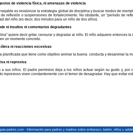
estos de violencia física, ni amenazas de violencia
ejable es revalorizar la estrategia global de disciplina y buscar modos de reempl
de reflexión o suspensiones de fortalecimiento. No obstante, un "período de ref
 del niño (es decir, dos minutos para un niño de dos años).
de ni insultos ni comentarios degradantes
lina" quiere decir gritar, censurar y degradar al niño. El niño adquiere entonces
l en un momento concreto.
cólera ni reacciones excesivas
a planificada que tiene como objetivo animar la buena conducta y desanimar la mala
iva ni represiva
 a sus niños. El padre permisivo deja a los niños actuar según su gusto y, por c
o represivos viven constantemente con el temor de desagradar. Hay que evitar es
guia-padres.com - Información para padres y madres sobre embarazo, bebés, niños y adole