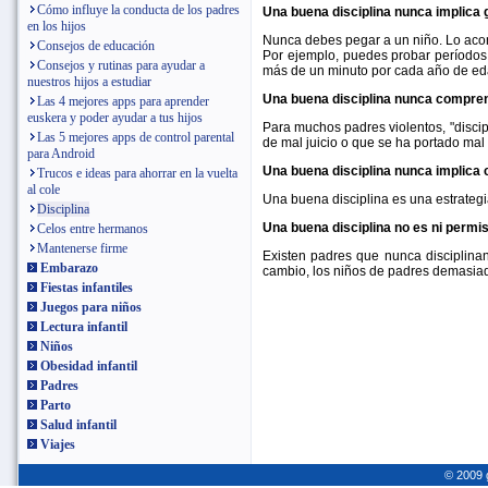
Cómo influye la conducta de los padres
Una buena disciplina nunca implica g
en los hijos
Nunca debes pegar a un niño. Lo acons
Consejos de educación
Por ejemplo, puedes probar períodos 
Consejos y rutinas para ayudar a
más de un minuto por cada año de edad
nuestros hijos a estudiar
Una buena disciplina nunca compren
Las 4 mejores apps para aprender
euskera y poder ayudar a tus hijos
Para muchos padres violentos, "discip
Las 5 mejores apps de control parental
de mal juicio o que se ha portado ma
para Android
Una buena disciplina nunca implica 
Trucos e ideas para ahorrar en la vuelta
al cole
Una buena disciplina es una estrategi
Disciplina
Una buena disciplina no es ni permis
Celos entre hermanos
Mantenerse firme
Existen padres que nunca disciplinan
Embarazo
cambio, los niños de padres demasiad
Fiestas infantiles
Juegos para niños
Lectura infantil
Niños
Obesidad infantil
Padres
Parto
Salud infantil
Viajes
© 2009 