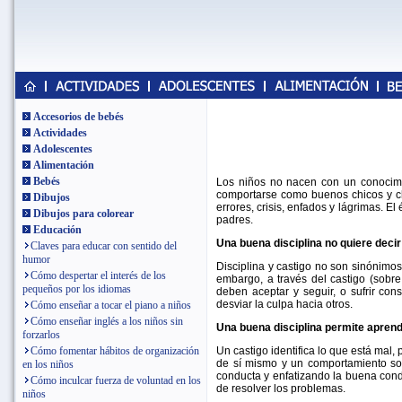
Accesorios de bebés
Actividades
Adolescentes
Alimentación
Bebés
Los niños no nacen con un conocimi
comportarse como buenos chicos y chi
Dibujos
errores, crisis, enfados y lágrimas. E
Dibujos para colorear
padres.
Educación
Una buena disciplina no quiere decir
Claves para educar con sentido del
humor
Disciplina y castigo no son sinónimo
Cómo despertar el interés de los
embargo, a través del castigo (sobr
pequeños por los idiomas
deben aceptar y seguir, o sufrir co
desviar la culpa hacia otros.
Cómo enseñar a tocar el piano a niños
Cómo enseñar inglés a los niños sin
Una buena disciplina permite apren
forzarlos
Un castigo identifica lo que está mal, 
Cómo fomentar hábitos de organización
de sí mismo y un comportamiento soc
en los niños
conducta y enfatizando la buena condu
Cómo inculcar fuerza de voluntad en los
de resolver los problemas.
niños