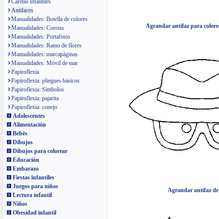
Caretas infantiles
Antifaces
Manualidades: Botella de colores
Agrandar antifaz para color
Manualidades: Corona
Manualidades: Portafotos
Manualidades: Ramo de flores
Manualidades: marcapáginas
Manualidades: Móvil de mar
Papiroflexia
Papiroflexia: pliegues básicos
Papiroflexia: Símbolos
Papiroflexia: pajarita
Papiroflexia: conejo
Adolescentes
Alimentación
Bebés
Dibujos
Dibujos para colorear
Educación
Embarazo
Fiestas infantiles
Juegos para niños
Agrandar antifaz de 
Lectura infantil
Niños
Obesidad infantil