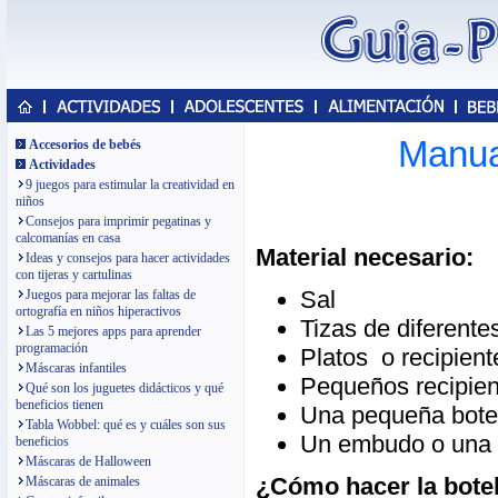
Manual
Accesorios de bebés
Actividades
9 juegos para estimular la creatividad en
niños
Consejos para imprimir pegatinas y
calcomanías en casa
Material necesario:
Ideas y consejos para hacer actividades
con tijeras y cartulinas
Sal
Juegos para mejorar las faltas de
ortografía en niños hiperactivos
Tizas de diferente
Las 5 mejores apps para aprender
programación
Platos o recipient
Máscaras infantiles
Pequeños recipien
Qué son los juguetes didácticos y qué
beneficios tienen
Una pequeña botell
Tabla Wobbel: qué es y cuáles son sus
Un embudo o una 
beneficios
Máscaras de Halloween
¿Cómo hacer la botel
Máscaras de animales