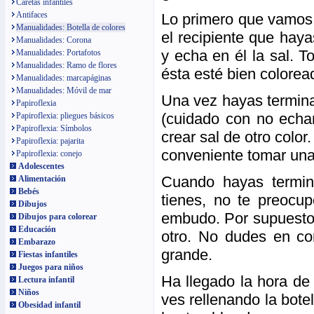
Caretas infantiles
Antifaces
Lo primero que vamos a
Manualidades: Botella de colores
el recipiente que haya
Manualidades: Corona
y echa en él la sal. T
Manualidades: Portafotos
Manualidades: Ramo de flores
ésta esté bien colorea
Manualidades: marcapáginas
Manualidades: Móvil de mar
Una vez hayas termina
Papiroflexia
(cuidado con no echar
Papiroflexia: pliegues básicos
Papiroflexia: Símbolos
crear sal de otro color
Papiroflexia: pajarita
conveniente tomar una 
Papiroflexia: conejo
Adolescentes
Cuando hayas termin
Alimentación
Bebés
tienes, no te preocup
Dibujos
embudo. Por supuesto,
Dibujos para colorear
Educación
otro. No dudes en co
Embarazo
grande.
Fiestas infantiles
Juegos para niños
Ha llegado la hora de 
Lectura infantil
Niños
ves rellenando la bote
Obesidad infantil