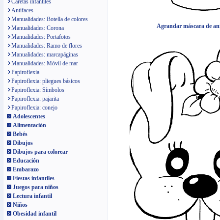
Caretas infantiles
Antifaces
Manualidades: Botella de colores
Agrandar máscara de ani
Manualidades: Corona
Manualidades: Portafotos
Manualidades: Ramo de flores
Manualidades: marcapáginas
Manualidades: Móvil de mar
Papiroflexia
Papiroflexia: pliegues básicos
Papiroflexia: Símbolos
Papiroflexia: pajarita
Papiroflexia: conejo
Adolescentes
Alimentación
Bebés
Dibujos
Dibujos para colorear
Educación
Embarazo
Fiestas infantiles
Juegos para niños
Lectura infantil
Niños
Obesidad infantil