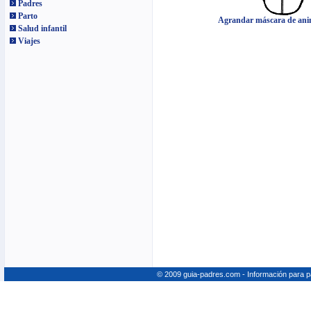
Padres
Parto
Agrandar máscara de anim
Salud infantil
Viajes
© 2009 guia-padres.com - Información para 