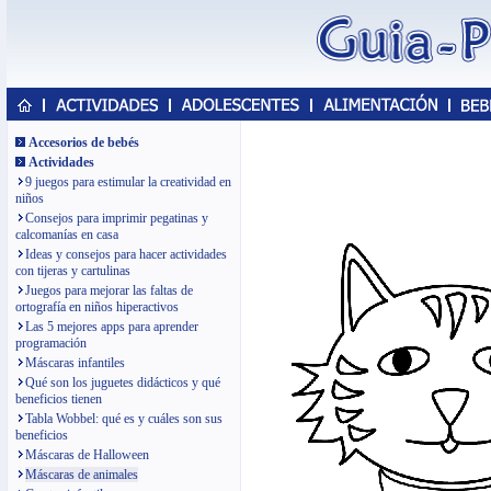
Accesorios de bebés
Actividades
9 juegos para estimular la creatividad en
niños
Consejos para imprimir pegatinas y
calcomanías en casa
Ideas y consejos para hacer actividades
con tijeras y cartulinas
Juegos para mejorar las faltas de
ortografía en niños hiperactivos
Las 5 mejores apps para aprender
programación
Máscaras infantiles
Qué son los juguetes didácticos y qué
beneficios tienen
Tabla Wobbel: qué es y cuáles son sus
beneficios
Máscaras de Halloween
Máscaras de animales