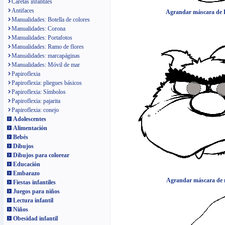
Caretas infantiles
Antifaces
Agrandar máscara de 
Manualidades: Botella de colores
Manualidades: Corona
Manualidades: Portafotos
Manualidades: Ramo de flores
Manualidades: marcapáginas
Manualidades: Móvil de mar
Papiroflexia
Papiroflexia: pliegues básicos
Papiroflexia: Símbolos
Papiroflexia: pajarita
Papiroflexia: conejo
Adolescentes
Alimentación
Bebés
Dibujos
Dibujos para colorear
Educación
Embarazo
Agrandar máscara de
Fiestas infantiles
Juegos para niños
Lectura infantil
Niños
Obesidad infantil