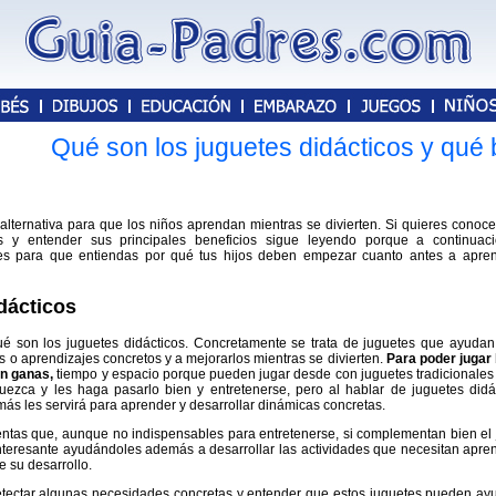
Qué son los juguetes didácticos y qué 
 alternativa para que los niños aprendan mientras se divierten. Si quieres conoc
os y entender sus principales beneficios sigue leyendo porque a continuac
es para que entiendas por qué tus hijos deben empezar cuanto antes a apre
dácticos
 son los juguetes didácticos. Concretamente se trata de juguetes que ayudan
es o aprendizajes concretos y a mejorarlos mientras se divierten.
Para poder jugar
an ganas,
tiempo y espacio porque pueden jugar desde con juguetes tradicionales
quezca y les haga pasarlo bien y entretenerse, pero al hablar de juguetes didá
 les servirá para aprender y desarrollar dinámicas concretas.
ientas que, aunque no indispensables para entretenerse, si complementan bien el
nteresante ayudándoles además a desarrollar las actividades que necesitan apre
e su desarrollo.
detectar algunas necesidades concretas y entender que estos juguetes pueden ay