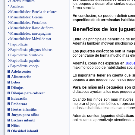
Caretas infantiles
los peques a desarrollar ciertas eta
Antifaces
forma sencilla.
Manualidades: Botella de colores
En conclusión, se pueden definir com
Manualidades: Corona
específico de determinadas habilid
Manualidades: Portafotos
Manualidades: Ramo de flores
Beneficios de los jugue
Manualidades: marcapáginas
Manualidades: Móvil de mar
Entre los principales beneficios de l
Además también motivan muchísimo a n
Papiroflexia
Papiroflexia: pliegues básicos
Los juguetes didácticos son la mejor 
Papiroflexia: Símbolos
concentrarse de forma mucho más efi
Papiroflexia: pajarita
Además, como nos explican en
Jugu
Papiroflexia: conejo
máximo todo tipo de habilidades social
Adolescentes
Es importante tener en cuenta que si
Alimentación
peques a que jueguen con estos jugu
Bebés
Para los niños más pequeños son ide
Dibujos
didácticos ayudan a los más peques a 
Dibujos para colorear
Educación
Cuando los niños son más mayores ta
mejorar el juego simbólico o represen
Embarazo
todas las habilidades de las anteriore
Fiestas infantiles
Juegos para niños
Además
con los juguetes didácticos
optimizar su aprendizaje atendiendo a 
Lectura infantil
Niños
Obesidad infantil