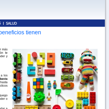
beneficios tienen
er más
ión te
nder y
 a los
 basta
 hasta
cticos
 juego
nder o
udar a