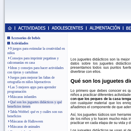
Accesorios de bebés
Actividades
9 juegos para estimular la creatividad en
niños
Consejos para imprimir pegatinas y
Los juguetes didácticos son la mejor
calcomanías en casa
datos sobre los juguetes didáctic
presentamos todos sus puntos fuert
Ideas y consejos para hacer actividades
divertirse con ellos.
con tijeras y cartulinas
Juegos para mejorar las faltas de
Qué son los juguetes di
ortografía en niños hiperactivos
Las 5 mejores apps para aprender
Lo primero que debes conocer es qué
programación
niños a practicar diferentes actividad
Máscaras infantiles
con que los peques de la casa teng
Qué son los juguetes didácticos y qué
con cualquier material que los enri
beneficios tienen
añadimos el componente de que además
Tabla Wobbel: qué es y cuáles son sus
Así, los juguetes lúdicos son herram
beneficios
de los niños y lo hacen mucho más i
Máscaras de Halloween
practicar en cada etapa de su vida y d
Máscaras de animales
Los juguetes didácticos se usan al 