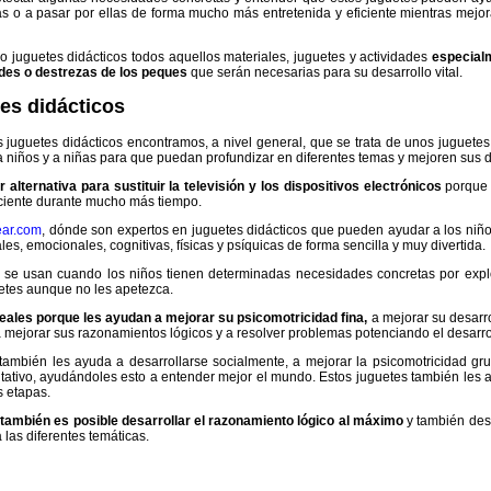
pas o a pasar por ellas de forma mucho más entretenida y eficiente mientras mejo
o juguetes didácticos todos aquellos materiales, juguetes y actividades
especial
ades o destrezas de los peques
que serán necesarias para su desarrollo vital.
tes didácticos
os juguetes didácticos encontramos, a nivel general, que se trata de unos juguet
iños y a niñas para que puedan profundizar en diferentes temas y mejoren sus d
alternativa para sustituir la televisión y los dispositivos electrónicos
porque 
ciente durante mucho más tiempo.
ear.com
, dónde son expertos en juguetes didácticos que pueden ayudar a los niños
es, emocionales, cognitivas, físicas y psíquicas de forma sencilla y muy divertida.
 se usan cuando los niños tienen determinadas necesidades concretas por explor
etes aunque no les apetezca.
ales porque les ayudan a mejorar su psicomotricidad fina,
a mejorar su desarro
mejorar sus razonamientos lógicos y a resolver problemas potenciando el desarroll
mbién les ayuda a desarrollarse socialmente, a mejorar la psicomotricidad gr
tativo, ayudándoles esto a entender mejor el mundo. Estos juguetes también les ayu
s etapas.
 también es posible desarrollar el razonamiento lógico al máximo
y también desa
las diferentes temáticas.