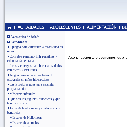
Accesorios de bebés
Actividades
9 juegos para estimular la creatividad en
niños
Consejos para imprimir pegatinas y
A continuación te presentamos los plie
calcomanías en casa
Ideas y consejos para hacer actividades
con tijeras y cartulinas
Juegos para mejorar las faltas de
ortografía en niños hiperactivos
Las 5 mejores apps para aprender
programación
Máscaras infantiles
Qué son los juguetes didácticos y qué
beneficios tienen
Tabla Wobbel: qué es y cuáles son sus
beneficios
Máscaras de Halloween
Máscaras de animales