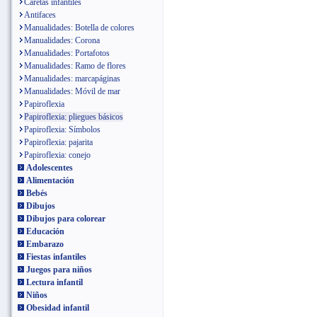
Caretas infantiles
Antifaces
Manualidades: Botella de colores
Manualidades: Corona
Manualidades: Portafotos
Manualidades: Ramo de flores
Manualidades: marcapáginas
Manualidades: Móvil de mar
Papiroflexia
Papiroflexia: pliegues básicos
Papiroflexia: Símbolos
Papiroflexia: pajarita
Papiroflexia: conejo
Adolescentes
Alimentación
Bebés
Dibujos
Dibujos para colorear
Educación
Embarazo
Fiestas infantiles
Juegos para niños
Lectura infantil
Niños
Obesidad infantil