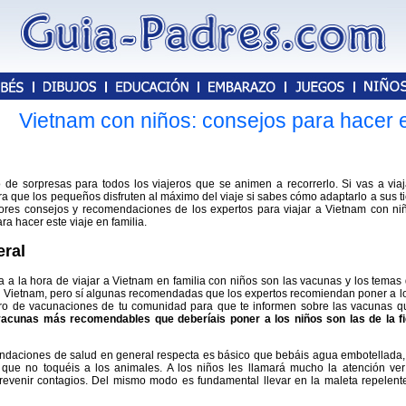
Vietnam con niños: consejos para hacer es
 de sorpresas para todos los viajeros que se animen a recorrerlo. Si vas a via
ra que los pequeños disfruten al máximo del viaje si sabes cómo adaptarlo a sus 
ores consejos y recomendaciones de los expertos para viajar a Vietnam con ni
ra hacer este viaje en familia.
eral
 a la hora de viajar a Vietnam en familia con niños son las vacunas y los temas 
 a Vietnam, pero sí algunas recomendadas que los expertos recomiendan poner a lo
ro de vacunaciones de tu comunidad para que te informen sobre las vacunas qu
vacunas más recomendables que deberíais poner a los niños son las de la fie
daciones de salud en general respecta es básico que bebáis agua embotellada, 
y que no toquéis a los animales. A los niños les llamará mucho la atención ve
revenir contagios. Del mismo modo es fundamental llevar en la maleta repelent