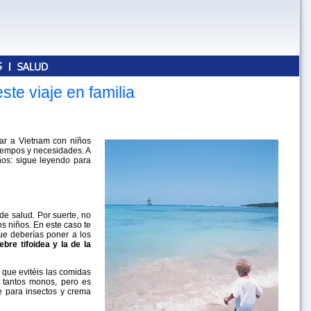
te viaje en familia
jar a Vietnam con niños
tiempos y necesidades. A
ños: sigue leyendo para
de salud. Por suerte, no
s niños. En este caso te
e deberías poner a los
bre tifoidea y la de la
que evitéis las comidas
r tantos monos, pero es
e para insectos y crema