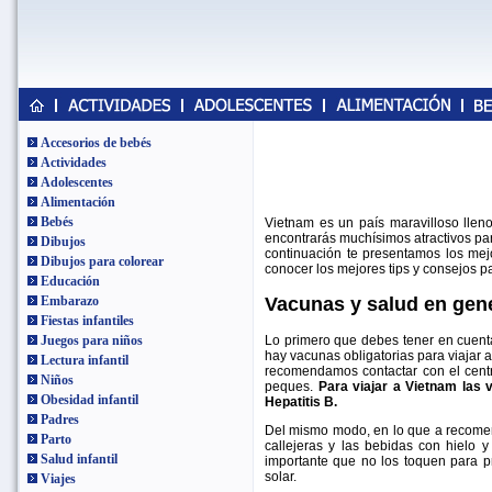
Accesorios de bebés
Actividades
Adolescentes
Alimentación
Bebés
Vietnam es un país maravilloso lleno
encontrarás muchísimos atractivos pa
Dibujos
continuación te presentamos los mej
Dibujos para colorear
conocer los mejores tips y consejos pa
Educación
Vacunas y salud en gen
Embarazo
Fiestas infantiles
Lo primero que debes tener en cuenta
Juegos para niños
hay vacunas obligatorias para viajar
Lectura infantil
recomendamos contactar con el cent
Niños
peques.
Para viajar a Vietnam las 
Obesidad infantil
Hepatitis B.
Padres
Del mismo modo, en lo que a recomen
Parto
callejeras y las bebidas con hielo 
Salud infantil
importante que no los toquen para p
solar.
Viajes