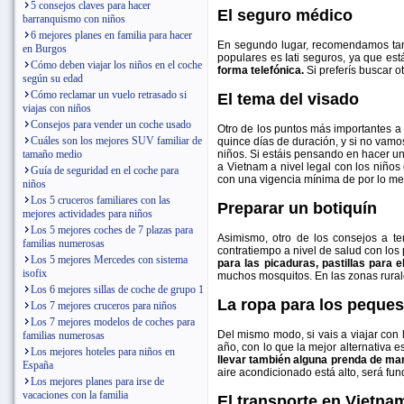
5 consejos claves para hacer
El seguro médico
barranquismo con niños
6 mejores planes en familia para hacer
En segundo lugar, recomendamos tamb
en Burgos
populares es Iati seguros, ya que es
Cómo deben viajar los niños en el coche
forma telefónica.
Si preferís buscar 
según su edad
Cómo reclamar un vuelo retrasado si
El tema del visado
viajas con niños
Consejos para vender un coche usado
Otro de los puntos más importantes a 
Cuáles son los mejores SUV familiar de
quince días de duración, y si no vamo
tamaño medio
niños. Si estáis pensando en hacer u
a Vietnam a nivel legal con los niño
Guía de seguridad en el coche para
con una vigencia mínima de por lo m
niños
Los 5 cruceros familiares con las
Preparar un botiquín
mejores actividades para niños
Los 5 mejores coches de 7 plazas para
Asimismo, otro de los consejos a te
familias numerosas
contratiempo a nivel de salud con lo
Los 5 mejores Mercedes con sistema
para las picaduras, pastillas para 
isofix
muchos mosquitos. En las zonas rural
Los 6 mejores sillas de coche de grupo 1
La ropa para los peques
Los 7 mejores cruceros para niños
Los 7 mejores modelos de coches para
Del mismo modo, si vais a viajar co
familias numerosas
año, con lo que la mejor alternativa 
Los mejores hoteles para niños en
llevar también alguna prenda de man
España
aire acondicionado está alto, será fu
Los mejores planes para irse de
vacaciones con la familia
El transporte en Vietna