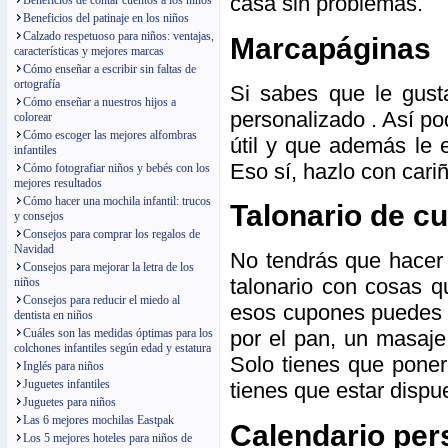
casa sin problemas.
Beneficios de contar cuentos a los niños
Beneficios del patinaje en los niños
Calzado respetuoso para niños: ventajas,
Marcapáginas
características y mejores marcas
Cómo enseñar a escribir sin faltas de
ortografía
Si sabes que le gust
Cómo enseñar a nuestros hijos a
personalizado . Así po
colorear
Cómo escoger las mejores alfombras
útil y que además le 
infantiles
Eso sí, hazlo con cari
Cómo fotografiar niños y bebés con los
mejores resultados
Cómo hacer una mochila infantil: trucos
Talonario de c
y consejos
Consejos para comprar los regalos de
Navidad
No tendrás que hacer 
Consejos para mejorar la letra de los
talonario con cosas q
niños
Consejos para reducir el miedo al
esos cupones puedes p
dentista en niños
Cuáles son las medidas óptimas para los
por el pan, un masaj
colchones infantiles según edad y estatura
Solo tienes que poner
Inglés para niños
Juguetes infantiles
tienes que estar dispue
Juguetes para niños
Las 6 mejores mochilas Eastpak
Calendario per
Los 5 mejores hoteles para niños de