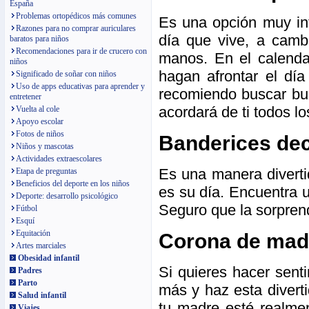
España
Problemas ortopédicos más comunes
Es una opción muy int
Razones para no comprar auriculares
día que vive, a camb
baratos para niños
Recomendaciones para ir de crucero con
manos. En el calendar
niños
hagan afrontar el día
Significado de soñar con niños
Uso de apps educativas para aprender y
recomiendo buscar b
entretener
acordará de ti todos lo
Vuelta al cole
Apoyo escolar
Fotos de niños
Banderices dec
Niños y mascotas
Actividades extraescolares
Es una manera diverti
Etapa de preguntas
Beneficios del deporte en los niños
es su día. Encuentra u
Deporte: desarrollo psicológico
Seguro que la sorpren
Fútbol
Esquí
Equitación
Corona de mad
Artes marciales
Obesidad infantil
Si quieres hacer sent
Padres
Parto
más y haz esta divert
Salud infantil
tu madre esté realmen
Viajes