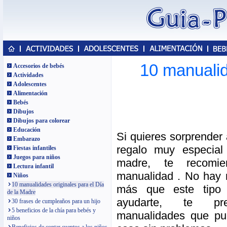
10 manualid
Accesorios de bebés
Actividades
Adolescentes
Alimentación
Bebés
Dibujos
Dibujos para colorear
Educación
Si quieres sorprender
Embarazo
regalo muy especial
Fiestas infantiles
Juegos para niños
madre, te recomi
Lectura infantil
manualidad . No hay 
Niños
10 manualidades originales para el Día
más que este tipo 
de la Madre
ayudarte, te pre
30 frases de cumpleaños para un hijo
5 beneficios de la chía para bebés y
manualidades que pu
niños