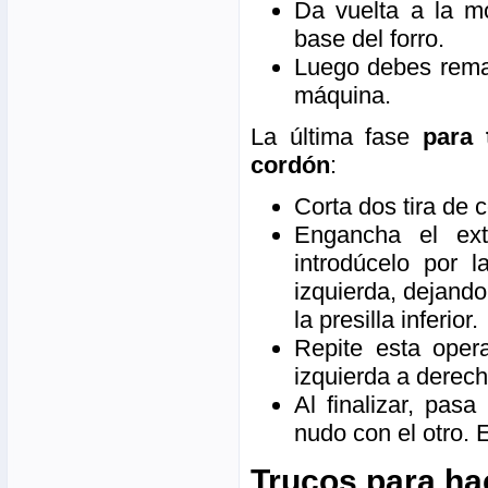
Da vuelta a la mo
base del forro.
Luego debes remat
máquina.
La última fase
para 
cordón
:
Corta dos tira de
Engancha el ex
introdúcelo por l
izquierda, dejand
la presilla inferior.
Repite esta opera
izquierda a derech
Al finalizar, pasa
nudo con el otro. 
Trucos para ha