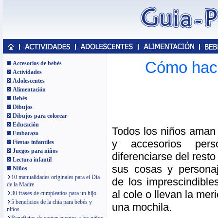
Cómo hacer
Accesorios de bebés
Actividades
Adolescentes
Alimentación
Bebés
Dibujos
Dibujos para colorear
Educación
Todos los niños aman 
Embarazo
y accesorios perso
Fiestas infantiles
Juegos para niños
diferenciarse del resto
Lectura infantil
sus cosas y personaj
Niños
10 manualidades originales para el Día
de los imprescindible
de la Madre
al cole o llevan la mer
30 frases de cumpleaños para un hijo
5 beneficios de la chía para bebés y
una mochila.
niños