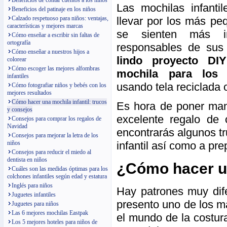
Beneficios de contar cuentos a los niños
Las mochilas infantil
Beneficios del patinaje en los niños
llevar por los más pe
Calzado respetuoso para niños: ventajas,
características y mejores marcas
se sienten más in
Cómo enseñar a escribir sin faltas de
ortografía
responsables de sus
Cómo enseñar a nuestros hijos a
lindo proyecto DI
colorear
Cómo escoger las mejores alfombras
mochila para los 
infantiles
usando tela reciclada 
Cómo fotografiar niños y bebés con los
mejores resultados
Cómo hacer una mochila infantil: trucos
Es hora de poner mano
y consejos
excelente regalo de 
Consejos para comprar los regalos de
Navidad
encontrarás algunos t
Consejos para mejorar la letra de los
infantil así como a pre
niños
Consejos para reducir el miedo al
dentista en niños
¿Cómo hacer un
Cuáles son las medidas óptimas para los
colchones infantiles según edad y estatura
Inglés para niños
Hay patrones muy dife
Juguetes infantiles
presento uno de los má
Juguetes para niños
Las 6 mejores mochilas Eastpak
el mundo de la costura
Los 5 mejores hoteles para niños de