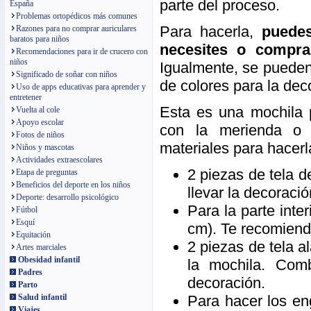
parte del proceso.
España
Problemas ortopédicos más comunes
Para hacerla,
puedes
Razones para no comprar auriculares
baratos para niños
necesites o compra
Recomendaciones para ir de crucero con
niños
Igualmente, se pueden 
Significado de soñar con niños
de colores para la dec
Uso de apps educativas para aprender y
entretener
Esta es una mochila p
Vuelta al cole
Apoyo escolar
con la merienda o s
Fotos de niños
materiales para hacerl
Niños y mascotas
Actividades extraescolares
2 piezas de tela d
Etapa de preguntas
Beneficios del deporte en los niños
llevar la decoraci
Deporte: desarrollo psicológico
Para la parte inte
Fútbol
Esquí
cm). Te recomiend
Equitación
2 piezas de tela a
Artes marciales
Obesidad infantil
la mochila. Comb
Padres
decoración.
Parto
Para hacer los en
Salud infantil
Viajes