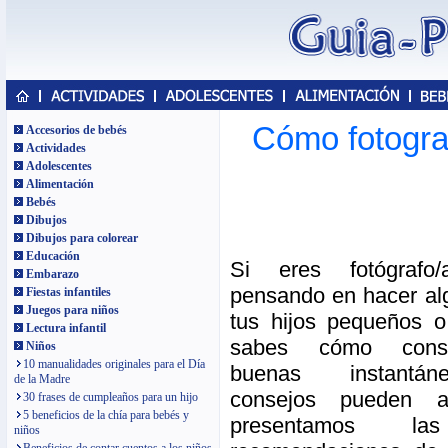
Cómo fotograf
Accesorios de bebés
Actividades
Adolescentes
Alimentación
Bebés
Dibujos
Dibujos para colorear
Educación
Si eres fotógrafo
Embarazo
pensando en hacer al
Fiestas infantiles
Juegos para niños
tus hijos pequeños 
Lectura infantil
sabes cómo cons
Niños
10 manualidades originales para el Día
buenas instantá
de la Madre
consejos pueden a
30 frases de cumpleaños para un hijo
5 beneficios de la chía para bebés y
presentamos la
niños