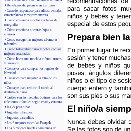
recomendaciones de 
Beneficios de contar cuentos a los niños
Beneficios del patinaje en los niños
para sacar fotos mu
Calzado respetuoso para niños: ventajas,
niños y bebés y tene
características y mejores marcas
Cómo enseñar a escribir sin faltas de
especial de estos peq
ortografía
Cómo enseñar a nuestros hijos a
Prepara bien la
colorear
Cómo escoger las mejores alfombras
infantiles
En primer lugar te re
Cómo fotografiar niños y bebés con los
mejores resultados
sesión y tener muchas 
Cómo hacer una mochila infantil: trucos
y consejos
de bebés y niños que
Consejos para comprar los regalos de
poses, ángulos difere
Navidad
Consejos para mejorar la letra de los
niños o el tipo de se
niños
cuerpo entero y tamb
Consejos para reducir el miedo al
dentista en niños
son sus pies o sus man
Cuáles son las medidas óptimas para los
colchones infantiles según edad y estatura
El niño/a siemp
Inglés para niños
Juguetes infantiles
Juguetes para niños
Nunca debes olvidar q
Las 6 mejores mochilas Eastpak
Se las fotos son de un
Los 5 mejores hoteles para niños de