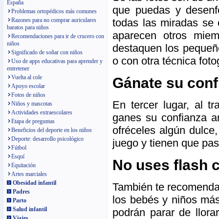
España
que puedas y desenfo
Problemas ortopédicos más comunes
Razones para no comprar auriculares
todas las miradas se 
baratos para niños
aparecen otros miem
Recomendaciones para ir de crucero con
niños
destaquen los pequeño
Significado de soñar con niños
o con otra técnica foto
Uso de apps educativas para aprender y
entretener
Vuelta al cole
Gánate su conf
Apoyo escolar
Fotos de niños
En tercer lugar, al 
Niños y mascotas
Actividades extraescolares
ganes su confianza an
Etapa de preguntas
ofréceles algún dulce
Beneficios del deporte en los niños
Deporte: desarrollo psicológico
juego y tienen que pa
Fútbol
Esquí
No uses flash 
Equitación
Artes marciales
Obesidad infantil
También te recomendam
Padres
los bebés y niños má
Parto
Salud infantil
podrán parar de llorar
Viajes