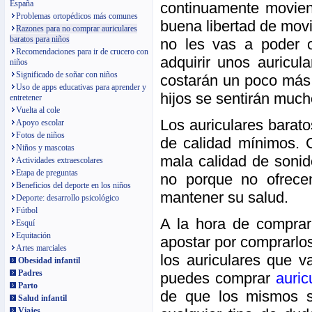
España
continuamente moviend
Problemas ortopédicos más comunes
buena libertad de mov
Razones para no comprar auriculares
baratos para niños
no les vas a poder o
Recomendaciones para ir de crucero con
adquirir unos auricul
niños
Significado de soñar con niños
costarán un poco más,
Uso de apps educativas para aprender y
hijos se sentirán much
entretener
Vuelta al cole
Los auriculares barat
Apoyo escolar
Fotos de niños
de calidad mínimos. 
Niños y mascotas
mala calidad de sonid
Actividades extraescolares
Etapa de preguntas
no porque no ofrece
Beneficios del deporte en los niños
mantener su salud.
Deporte: desarrollo psicológico
Fútbol
A la hora de comprar
Esquí
Equitación
apostar por comprarlo
Artes marciales
los auriculares que v
Obesidad infantil
Padres
puedes comprar
auric
Parto
de que los mismos s
Salud infantil
Viajes