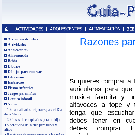
Razones par
Accesorios de bebés
Actividades
Adolescentes
Alimentación
Bebés
Dibujos
Dibujos para colorear
Educación
Si quieres comprar a 
Embarazo
auriculares para qu
Fiestas infantiles
Juegos para niños
música favorita y n
Lectura infantil
altavoces a tope y 
Niños
10 manualidades originales para el Día
tenga que escuchar
de la Madre
debes tener en cu
30 frases de cumpleaños para un hijo
5 beneficios de la chía para bebés y
debes comprar lo
niños