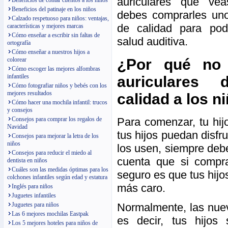
auriculares que ve
Beneficios de contar cuentos a los niños
Beneficios del patinaje en los niños
debes comprarles uno
Calzado respetuoso para niños: ventajas,
de calidad para pod
características y mejores marcas
Cómo enseñar a escribir sin faltas de
salud auditiva.
ortografía
Cómo enseñar a nuestros hijos a
¿Por qué no
colorear
Cómo escoger las mejores alfombras
infantiles
auriculares
Cómo fotografiar niños y bebés con los
mejores resultados
calidad a los n
Cómo hacer una mochila infantil: trucos
y consejos
Para comenzar, tu hij
Consejos para comprar los regalos de
Navidad
tus hijos puedan disfr
Consejos para mejorar la letra de los
niños
los usen, siempre deb
Consejos para reducir el miedo al
cuenta que si compr
dentista en niños
Cuáles son las medidas óptimas para los
seguro es que tus hijos
colchones infantiles según edad y estatura
más caro.
Inglés para niños
Juguetes infantiles
Normalmente, las nuev
Juguetes para niños
Las 6 mejores mochilas Eastpak
es decir, tus hijos
Los 5 mejores hoteles para niños de