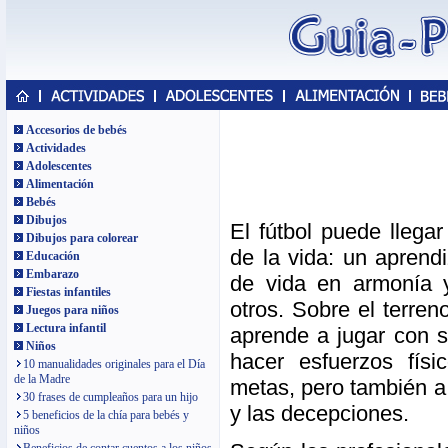
Accesorios de bebés
Actividades
Adolescentes
Alimentación
Bebés
Dibujos
El fútbol puede llegar
Dibujos para colorear
de la vida: un aprendi
Educación
Embarazo
de vida en armonía 
Fiestas infantiles
otros. Sobre el terren
Juegos para niños
Lectura infantil
aprende a jugar con 
Niños
hacer esfuerzos físi
10 manualidades originales para el Día
de la Madre
metas, pero también a 
30 frases de cumpleaños para un hijo
y las decepciones.
5 beneficios de la chía para bebés y
niños