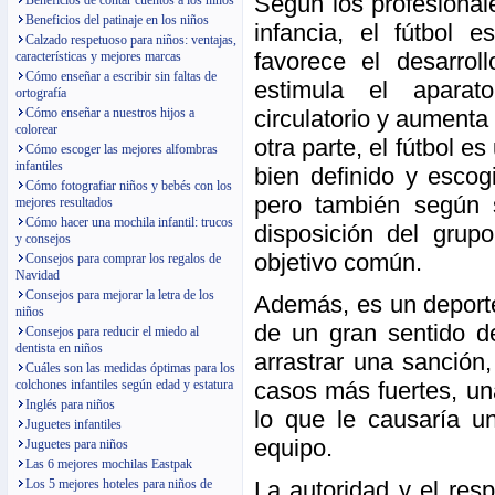
Según los profesionale
Beneficios de contar cuentos a los niños
Beneficios del patinaje en los niños
infancia, el fútbol 
Calzado respetuoso para niños: ventajas,
favorece el desarroll
características y mejores marcas
Cómo enseñar a escribir sin faltas de
estimula el aparato
ortografía
circulatorio y aumenta
Cómo enseñar a nuestros hijos a
colorear
otra parte, el fútbol 
Cómo escoger las mejores alfombras
infantiles
bien definido y escog
Cómo fotografiar niños y bebés con los
pero también según 
mejores resultados
Cómo hacer una mochila infantil: trucos
disposición del grup
y consejos
objetivo común.
Consejos para comprar los regalos de
Navidad
Consejos para mejorar la letra de los
Además, es un deporte
niños
de un gran sentido d
Consejos para reducir el miedo al
dentista en niños
arrastrar una sanción
Cuáles son las medidas óptimas para los
casos más fuertes, una
colchones infantiles según edad y estatura
Inglés para niños
lo que le causaría u
Juguetes infantiles
equipo.
Juguetes para niños
Las 6 mejores mochilas Eastpak
La autoridad y el resp
Los 5 mejores hoteles para niños de