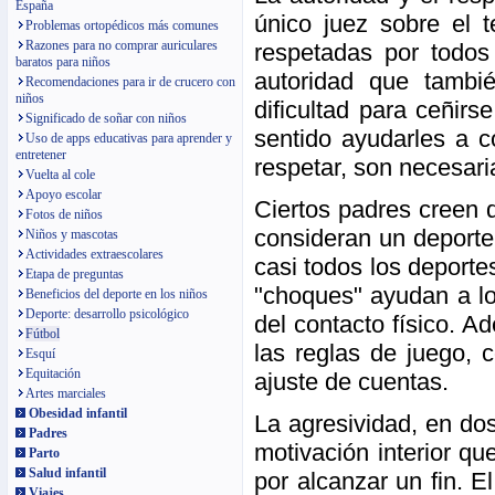
España
único juez sobre el 
Problemas ortopédicos más comunes
Razones para no comprar auriculares
respetadas por todos
baratos para niños
autoridad que tambi
Recomendaciones para ir de crucero con
niños
dificultad para ceñirs
Significado de soñar con niños
sentido ayudarles a c
Uso de apps educativas para aprender y
entretener
respetar, son necesari
Vuelta al cole
Apoyo escolar
Ciertos padres creen 
Fotos de niños
consideran un deporte 
Niños y mascotas
Actividades extraescolares
casi todos los deporte
Etapa de preguntas
"choques" ayudan a lo
Beneficios del deporte en los niños
Deporte: desarrollo psicológico
del contacto físico. A
Fútbol
las reglas de juego, 
Esquí
Equitación
ajuste de cuentas.
Artes marciales
Obesidad infantil
La agresividad, en do
Padres
motivación interior qu
Parto
Salud infantil
por alcanzar un fin. E
Viajes