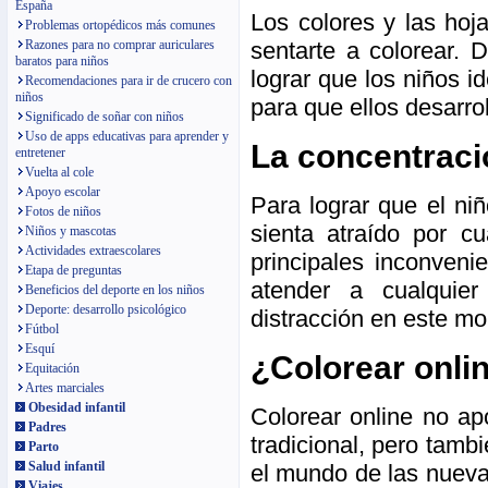
España
Los colores y las hoj
Problemas ortopédicos más comunes
Razones para no comprar auriculares
sentarte a colorear. 
baratos para niños
lograr que los niños i
Recomendaciones para ir de crucero con
niños
para que ellos desarro
Significado de soñar con niños
Uso de apps educativas para aprender y
La concentraci
entretener
Vuelta al cole
Apoyo escolar
Para lograr que el ni
Fotos de niños
sienta atraído por cu
Niños y mascotas
Actividades extraescolares
principales inconveni
Etapa de preguntas
atender a cualquier
Beneficios del deporte en los niños
Deporte: desarrollo psicológico
distracción en este m
Fútbol
Esquí
¿Colorear onli
Equitación
Artes marciales
Obesidad infantil
Colorear online no ap
Padres
tradicional, pero tamb
Parto
Salud infantil
el mundo de las nueva
Viajes