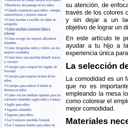
Beneficios de contar cuentos a los niños
su atención, de enfoc
Beneficios del patinaje en los niños
Calzado respetuoso para niños: ventajas,
través de los colores
características y mejores marcas
y sin dejar a un lad
Cómo enseñar a escribir sin faltas de
ortografía
objetivo de lograr un d
Cómo enseñar a nuestros hijos a
colorear
En este artículo te 
Cómo escoger las mejores alfombras
infantiles
ayudar a tu hijo a l
Cómo fotografiar niños y bebés con los
experiencia única par
mejores resultados
Cómo hacer una mochila infantil: trucos
y consejos
La selección de
Consejos para comprar los regalos de
Navidad
Consejos para mejorar la letra de los
La comodidad es un f
niños
que no es important
Consejos para reducir el miedo al
dentista en niños
empleando la mesa los
Cuáles son las medidas óptimas para los
como colorear el empl
colchones infantiles según edad y estatura
Inglés para niños
mejor comodidad.
Juguetes infantiles
Juguetes para niños
Materiales nec
Las 6 mejores mochilas Eastpak
Los 5 mejores hoteles para niños de