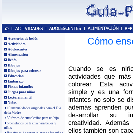
Cómo enseñ
Accesorios de bebés
Actividades
Adolescentes
Alimentación
Bebés
Dibujos
Cuando se es niñ
Dibujos para colorear
actividades que más 
Educación
Embarazo
colorear. Esta act
Fiestas infantiles
simple y es una for
Juegos para niños
Lectura infantil
infantes no solo se d
Niños
además aprenden pue
10 manualidades originales para el Día
de la Madre
desarrollar su i
30 frases de cumpleaños para un hijo
creatividad. Además
5 beneficios de la chía para bebés y
niños
ellos también son cap