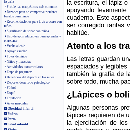
la escritura, el lápiz 
España
Problemas ortopédicos más comunes
apoyando levemente e
Razones para no comprar auriculares
cuaderno. Este aspect
baratos para niños
Recomendaciones para ir de crucero con
ser corregido tantas
niños
Significado de soñar con niños
habitúe.
Uso de apps educativas para aprender y
entretener
Atento a los tr
Vuelta al cole
Apoyo escolar
Fotos de niños
Las letras guardan un
Niños y mascotas
espaciados y legibles.
Actividades extraescolares
Etapa de preguntas
también la grafía de l
Beneficios del deporte en los niños
sobre todo, mucha pac
Deporte: desarrollo psicológico
Fútbol
¿Lápices o bol
Esquí
Equitación
Artes marciales
Algunas personas pref
Obesidad infantil
lápices requieren de u
Padres
Parto
la ejercitación de l
Salud infantil
Viajes