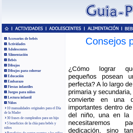
Consejos pa
Accesorios de bebés
Actividades
Adolescentes
Alimentación
Bebés
Dibujos
¿Cómo lograr qu
Dibujos para colorear
pequeños posean una
Educación
Embarazo
perfecta? A lo largo d
Fiestas infantiles
primaria y secundaria,
Juegos para niños
Lectura infantil
convierte en una 
Niños
importantes dentro de
10 manualidades originales para el Día
de la Madre
del niño, una en la
30 frases de cumpleaños para un hijo
necesitaremos p
5 beneficios de la chía para bebés y
niños
dedicación, sino ta