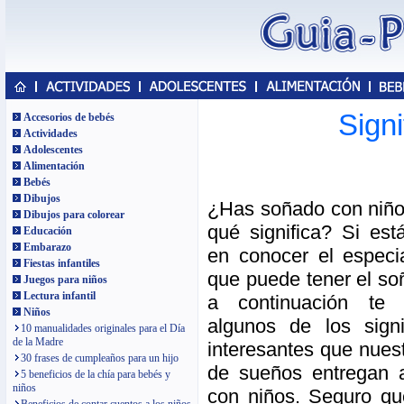
Sign
Accesorios de bebés
Actividades
Adolescentes
Alimentación
Bebés
Dibujos
¿Has soñado con niño
Dibujos para colorear
qué significa? Si est
Educación
Embarazo
en conocer el especia
Fiestas infantiles
que puede tener el so
Juegos para niños
Lectura infantil
a continuación te 
Niños
algunos de los sign
10 manualidades originales para el Día
de la Madre
interesantes que nuest
30 frases de cumpleaños para un hijo
de sueños entregan 
5 beneficios de la chía para bebés y
niños
con niños. Seguro qu