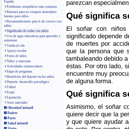
parezcan especialmen
España
Problemas ortopédicos más comunes
Razones para no comprar auriculares
Qué significa 
baratos para niños
Recomendaciones para ir de crucero con
niños
El soñar con niños
Significado de soñar con niños
significado depende de
Uso de apps educativas para aprender y
entretener
de muertes por accide
Vuelta al cole
que la persona que s
Apoyo escolar
Fotos de niños
tambaleando debido a 
Niños y mascotas
éstas. Por otro lado, 
Actividades extraescolares
Etapa de preguntas
encuentre muy preocup
Beneficios del deporte en los niños
de alguna forma.
Deporte: desarrollo psicológico
Fútbol
Qué significa 
Esquí
Equitación
Artes marciales
Asimismo, el soñar c
Obesidad infantil
quiere decir que la p
Padres
Parto
y que quiere ayudar a
Salud infantil
Viajes