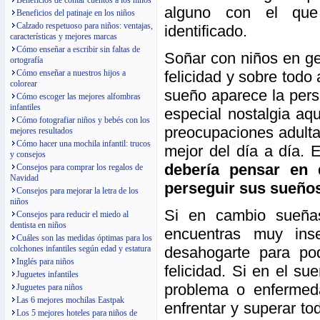
Beneficios de contar cuentos a los niños
alguno con el que
Beneficios del patinaje en los niños
Calzado respetuoso para niños: ventajas,
identificado.
características y mejores marcas
Cómo enseñar a escribir sin faltas de
Soñar con niños en ge
ortografía
felicidad y sobre todo
Cómo enseñar a nuestros hijos a
colorear
sueño aparece la pers
Cómo escoger las mejores alfombras
infantiles
especial nostalgia aqu
Cómo fotografiar niños y bebés con los
preocupaciones adulta
mejores resultados
Cómo hacer una mochila infantil: trucos
mejor del día a día. 
y consejos
debería pensar en 
Consejos para comprar los regalos de
Navidad
perseguir sus sueño
Consejos para mejorar la letra de los
niños
Si en cambio sueñas
Consejos para reducir el miedo al
dentista en niños
encuentras muy ins
Cuáles son las medidas óptimas para los
desahogarte para po
colchones infantiles según edad y estatura
Inglés para niños
felicidad. Si en el s
Juguetes infantiles
problema o enfermed
Juguetes para niños
Las 6 mejores mochilas Eastpak
enfrentar y superar t
Los 5 mejores hoteles para niños de