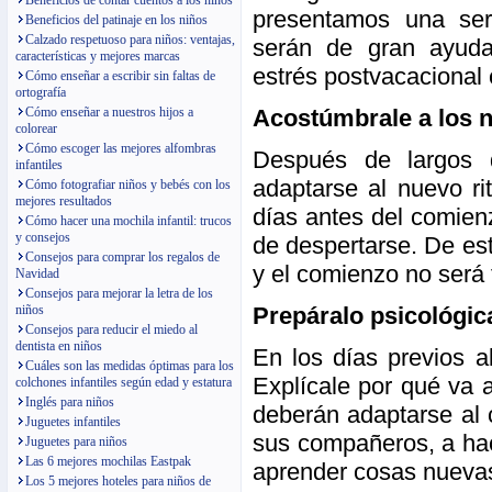
Beneficios de contar cuentos a los niños
presentamos una ser
Beneficios del patinaje en los niños
Calzado respetuoso para niños: ventajas,
serán de gran ayuda
características y mejores marcas
estrés postvacacional 
Cómo enseñar a escribir sin faltas de
ortografía
Acostúmbrale a los 
Cómo enseñar a nuestros hijos a
colorear
Cómo escoger las mejores alfombras
Después de largos d
infantiles
adaptarse al nuevo ri
Cómo fotografiar niños y bebés con los
mejores resultados
días antes del comienz
Cómo hacer una mochila infantil: trucos
y consejos
de despertarse. De est
Consejos para comprar los regalos de
y el comienzo no será 
Navidad
Consejos para mejorar la letra de los
Prepáralo psicológi
niños
Consejos para reducir el miedo al
dentista en niños
En los días previos a
Cuáles son las medidas óptimas para los
Explícale por qué va a
colchones infantiles según edad y estatura
Inglés para niños
deberán adaptarse al 
Juguetes infantiles
sus compañeros, a hac
Juguetes para niños
Las 6 mejores mochilas Eastpak
aprender cosas nuevas
Los 5 mejores hoteles para niños de