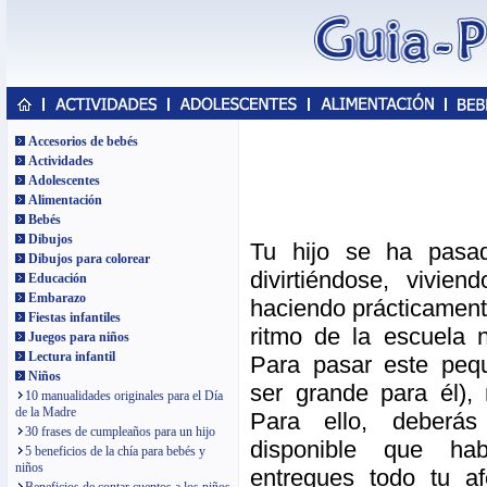
Accesorios de bebés
Actividades
Adolescentes
Alimentación
Bebés
Dibujos
Tu hijo se ha pas
Dibujos para colorear
divirtiéndose, vivie
Educación
Embarazo
haciendo prácticamente
Fiestas infantiles
ritmo de la escuela n
Juegos para niños
Lectura infantil
Para pasar este peq
Niños
ser grande para él),
10 manualidades originales para el Día
de la Madre
Para ello, deberá
30 frases de cumpleaños para un hijo
disponible que ha
5 beneficios de la chía para bebés y
niños
entregues todo tu af