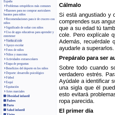
España
Cálmalo
Problemas ortopédicos más comunes
Razones para no comprar auriculares
Si está angustiado y c
baratos para niños
Recomendaciones para ir de crucero con
comprendes sus angust
niños
que a su edad tú tambi
Significado de soñar con niños
Uso de apps educativas para aprender y
cole. Pero explícale
entretener
Además, recuérdale q
Vuelta al cole
Apoyo escolar
ayudarle a superarlos.
Fotos de niños
Niños y mascotas
Prepáralo para ser 
Actividades extraescolares
Etapa de preguntas
Sobre todo cuando so
Beneficios del deporte en los niños
verdadero estrés. Par
Deporte: desarrollo psicológico
Fútbol
Ayúdale a identificar 
Esquí
una sigla que él pued
Equitación
Artes marciales
esto evitará problema
Obesidad infantil
ropa parecida.
Padres
Parto
El primer día
Salud infantil
Viajes