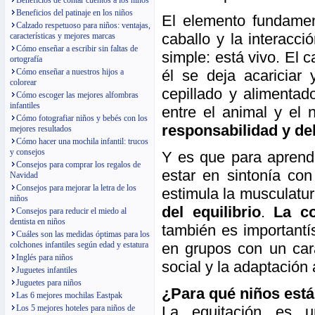
Beneficios de contar cuentos a los niños
Beneficios del patinaje en los niños
El elemento fundamen
Calzado respetuoso para niños: ventajas,
caballo y la interacci
características y mejores marcas
Cómo enseñar a escribir sin faltas de
simple: está vivo. El 
ortografía
él se deja acariciar 
Cómo enseñar a nuestros hijos a
colorear
cepillado y alimentad
Cómo escoger las mejores alfombras
infantiles
entre el animal y el 
Cómo fotografiar niños y bebés con los
responsabilidad y del
mejores resultados
Cómo hacer una mochila infantil: trucos
y consejos
Y es que para aprende
Consejos para comprar los regalos de
estar en sintonía co
Navidad
Consejos para mejorar la letra de los
estimula la musculatu
niños
del equilibrio
.
La co
Consejos para reducir el miedo al
dentista en niños
también es importantí
Cuáles son las medidas óptimas para los
en grupos con un cará
colchones infantiles según edad y estatura
Inglés para niños
social y la adaptación
Juguetes infantiles
Juguetes para niños
¿Para qué niños está
Las 6 mejores mochilas Eastpak
La equitación es u
Los 5 mejores hoteles para niños de