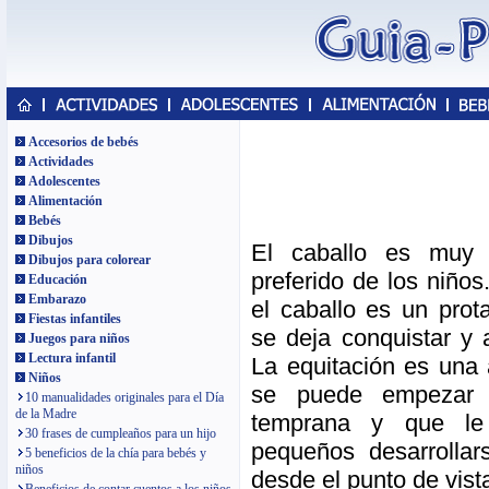
Accesorios de bebés
Actividades
Adolescentes
Alimentación
Bebés
Dibujos
El caballo es muy
Dibujos para colorear
preferido de los niños
Educación
Embarazo
el caballo es un prot
Fiestas infantiles
se deja conquistar y a
Juegos para niños
Lectura infantil
La equitación es una 
Niños
se puede empezar
10 manualidades originales para el Día
de la Madre
temprana y que le
30 frases de cumpleaños para un hijo
pequeños desarrollar
5 beneficios de la chía para bebés y
niños
desde el punto de vist