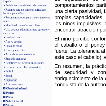
España
comportamientos parti
Problemas ortopédicos más comunes
Razones para no comprar auriculares
una cierta pasividad, 
baratos para niños
propias capacidades.
Recomendaciones para ir de crucero con
niños
los niños impulsivos, 
Significado de soñar con niños
encontrar atracción por
Uso de apps educativas para aprender y
entretener
El niño percibe confo
Vuelta al cole
Apoyo escolar
el caballo o el pone
Fotos de niños
fuerte. La tolerancia a
Niños y mascotas
Actividades extraescolares
este caso el caballo),
Etapa de preguntas
Beneficios del deporte en los niños
En resumen, la prácti
Deporte: desarrollo psicológico
de seguridad y conf
Fútbol
Esquí
enriquecimiento de la 
Equitación
conquista de la autono
Artes marciales
Obesidad infantil
Padres
Parto
Salud infantil
Viajes