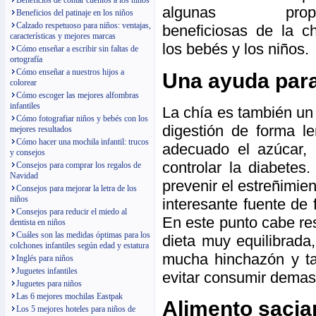
Beneficios de contar cuentos a los niños
algunas propie
Beneficios del patinaje en los niños
Calzado respetuoso para niños: ventajas,
beneficiosas de la c
características y mejores marcas
los bebés y los niños.
Cómo enseñar a escribir sin faltas de
ortografía
Cómo enseñar a nuestros hijos a
Una ayuda para
colorear
Cómo escoger las mejores alfombras
infantiles
La chía es también un
Cómo fotografiar niños y bebés con los
digestión de forma l
mejores resultados
Cómo hacer una mochila infantil: trucos
adecuado el azúcar, 
y consejos
controlar la diabetes
Consejos para comprar los regalos de
Navidad
prevenir el estreñimie
Consejos para mejorar la letra de los
niños
interesante fuente de 
Consejos para reducir el miedo al
En este punto cabe re
dentista en niños
Cuáles son las medidas óptimas para los
dieta muy equilibrada
colchones infantiles según edad y estatura
mucha hinchazón y ta
Inglés para niños
Juguetes infantiles
evitar consumir demas
Juguetes para niños
Las 6 mejores mochilas Eastpak
Alimento sacia
Los 5 mejores hoteles para niños de