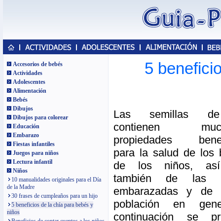
5 benefici
Accesorios de bebés
Actividades
Adolescentes
Alimentación
Bebés
Dibujos
Las semillas d
Dibujos para colorear
contienen much
Educación
Embarazo
propiedades benef
Fiestas infantiles
para la salud de los
Juegos para niños
Lectura infantil
de los niños, as
Niños
también de las m
10 manualidades originales para el Día
de la Madre
embarazadas y de 
30 frases de cumpleaños para un hijo
población en gene
5 beneficios de la chía para bebés y
niños
continuación se pr