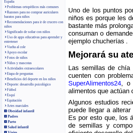
España
Problemas ortopédicos más comunes
Uno de los puntos por
Razones para no comprar auriculares
niños es porque les d
baratos para niños
Recomendaciones para ir de crucero con
bastante más prolonga
niños
Significado de soñar con niños
consuman o demanden 
Uso de apps educativas para aprender y
ejemplo chucherías .
entretener
Vuelta al cole
Mejorará su at
Apoyo escolar
Fotos de niños
Niños y mascotas
Las semillas de chía
Actividades extraescolares
Etapa de preguntas
cuenten con problem
Beneficios del deporte en los niños
SuperAlimentos24
, o
Deporte: desarrollo psicológico
alimentos que actúan c
Fútbol
Esquí
Equitación
Algunos estudios reci
Artes marciales
puede llegar a altera
Obesidad infantil
Es por esto que, los 
Padres
Parto
de semillas y compo
Salud infantil
Viajes