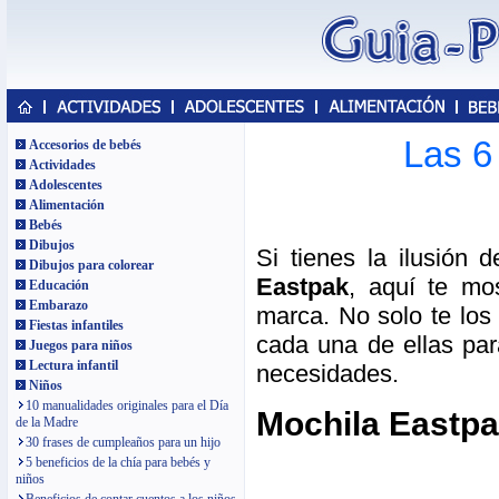
Las 6
Accesorios de bebés
Actividades
Adolescentes
Alimentación
Bebés
Dibujos
Si tienes la ilusión 
Dibujos para colorear
Eastpak
, aquí te mo
Educación
Embarazo
marca. No solo te los
Fiestas infantiles
cada una de ellas pa
Juegos para niños
Lectura infantil
necesidades.
Niños
10 manualidades originales para el Día
Mochila Eastpa
de la Madre
30 frases de cumpleaños para un hijo
5 beneficios de la chía para bebés y
niños