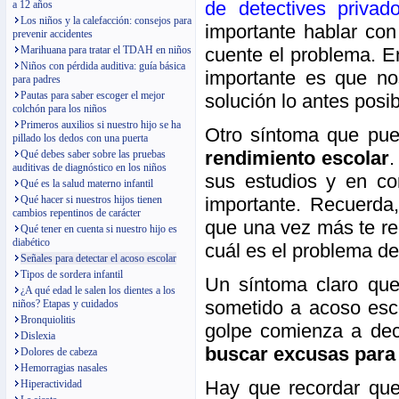
de detectives privad
a 12 años
Los niños y la calefacción: consejos para
importante hablar con
prevenir accidentes
cuente el problema. E
Marihuana para tratar el TDAH en niños
Niños con pérdida auditiva: guía básica
importante es que no
para padres
Pautas para saber escoger el mejor
solución lo antes posi
colchón para los niños
Primeros auxilios si nuestro hijo se ha
Otro síntoma que pue
pillado los dedos con una puerta
rendimiento escolar
.
Qué debes saber sobre las pruebas
auditivas de diagnóstico en los niños
sus estudios y en co
Qué es la salud materno infantil
importante. Recuerda,
Qué hacer si nuestros hijos tienen
cambios repentinos de carácter
que una vez más te re
Qué tener en cuenta si nuestro hijo es
diabético
cuál es el problema de
Señales para detectar el acoso escolar
Tipos de sordera infantil
Un síntoma claro que
¿A qué edad le salen los dientes a los
sometido a acoso esco
niños? Etapas y cuidados
Bronquiolitis
golpe comienza a dec
Dislexia
buscar excusas para e
Dolores de cabeza
Hemorragias nasales
Hay que recordar que
Hiperactividad