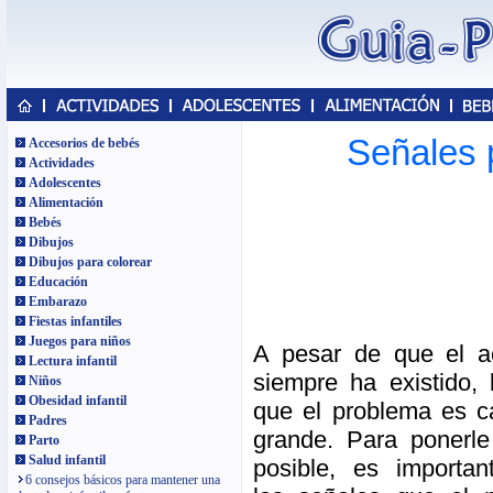
Señales 
Accesorios de bebés
Actividades
Adolescentes
Alimentación
Bebés
Dibujos
Dibujos para colorear
Educación
Embarazo
Fiestas infantiles
Juegos para niños
A pesar de que el a
Lectura infantil
siempre ha existido,
Niños
Obesidad infantil
que el problema es 
Padres
grande. Para ponerle
Parto
Salud infantil
posible, es importan
6 consejos básicos para mantener una