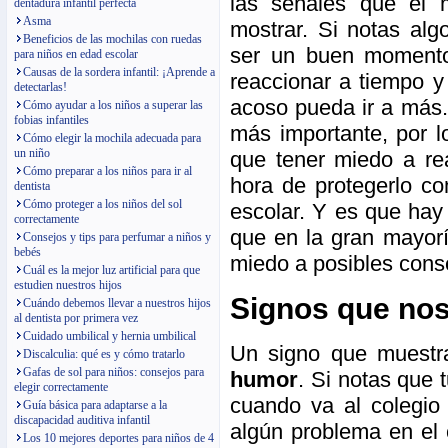
las señales que el 
dentadura infantil perfecta
Asma
mostrar. Si notas alg
Beneficios de las mochilas con ruedas
ser un buen momento
para niños en edad escolar
Causas de la sordera infantil: ¡Aprende a
reaccionar a tiempo y 
detectarlas!
acoso pueda ir a más. 
Cómo ayudar a los niños a superar las
fobias infantiles
más importante, por 
Cómo elegir la mochila adecuada para
un niño
que tener miedo a re
Cómo preparar a los niños para ir al
hora de protegerlo co
dentista
Cómo proteger a los niños del sol
escolar. Y es que hay
correctamente
que en la gran mayorí
Consejos y tips para perfumar a niños y
bebés
miedo a posibles cons
Cuál es la mejor luz artificial para que
estudien nuestros hijos
Signos que nos
Cuándo debemos llevar a nuestros hijos
al dentista por primera vez
Cuidado umbilical y hernia umbilical
Un signo que muestr
Discalculia: qué es y cómo tratarlo
Gafas de sol para niños: consejos para
humor
. Si notas que 
elegir correctamente
cuando va al colegio 
Guía básica para adaptarse a la
discapacidad auditiva infantil
algún problema en el
Los 10 mejores deportes para niños de 4