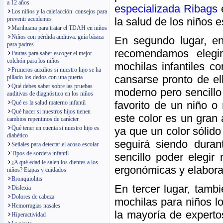
a 12 años
especializada Ribags
e
Los niños y la calefacción: consejos para
la salud de los niños e
prevenir accidentes
Marihuana para tratar el TDAH en niños
Niños con pérdida auditiva: guía básica
En segundo lugar, en
para padres
recomendamos elegir
Pautas para saber escoger el mejor
colchón para los niños
mochilas infantiles c
Primeros auxilios si nuestro hijo se ha
cansarse pronto de el
pillado los dedos con una puerta
Qué debes saber sobre las pruebas
moderno pero sencillo 
auditivas de diagnóstico en los niños
favorito de un niño o
Qué es la salud materno infantil
Qué hacer si nuestros hijos tienen
este color es un gran
cambios repentinos de carácter
Qué tener en cuenta si nuestro hijo es
ya que un color sólido
diabético
seguirá siendo dura
Señales para detectar el acoso escolar
Tipos de sordera infantil
sencillo poder elegir
¿A qué edad le salen los dientes a los
ergonómicas y elabora
niños? Etapas y cuidados
Bronquiolitis
En tercer lugar, tam
Dislexia
Dolores de cabeza
mochilas para niños l
Hemorragias nasales
la mayoría de experto
Hiperactividad