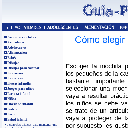
Cómo elegir 
Accesorios de bebés
Actividades
Adolescentes
Alimentación
Bebés
Dibujos
Escoger la mochila p
Dibujos para colorear
los pequeños de la ca
Educación
Embarazo
bastante important
Fiestas infantiles
seleccionar una mochi
Juegos para niños
Lectura infantil
vaya a resultar prácti
Niños
los niños se debe va
Obesidad infantil
se trate de un artícu
Padres
Parto
vaya a proteger de l
Salud infantil
por supuesto les guste
6 consejos básicos para mantener una