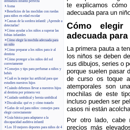
dentadura infantil perfecta
te explicamos cómo 
Asma
adecuada para un niño
Beneficios de las mochilas con ruedas
para niños en edad escolar
Causas de la sordera infantil: ¡Aprende a
Cómo elegir 
detectarlas!
Cómo ayudar a los niños a superar las
adecuada para 
fobias infantiles
Cómo elegir la mochila adecuada para
un niño
La primera pauta a te
Cómo preparar a los niños para ir al
dentista
los niños se deben de
Cómo proteger a los niños del sol
sus dibujos, series o p
correctamente
Consejos y tips para perfumar a niños y
porque suelen pasar 
bebés
de curso os toque a
Cuál es la mejor luz artificial para que
estudien nuestros hijos
atemporales son un
Cuándo debemos llevar a nuestros hijos
mochilas de este ti
al dentista por primera vez
Cuidado umbilical y hernia umbilical
incluso pueden ser pe
Discalculia: qué es y cómo tratarlo
casos ni están acolch
Gafas de sol para niños: consejos para
elegir correctamente
Guía básica para adaptarse a la
Por otro lado, cabe 
discapacidad auditiva infantil
precios más elevado
Los 10 mejores deportes para niños de 4