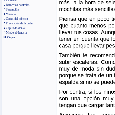
La siesta
más" a la hora de sele
Remedios naturales
mochilas más sencilla
Sarampión
Varicela
Piensa que en poco tie
Caries del biberón
Prevención de la caries
que cuanto menos pes
Cepillado dental
llevar tus cosas. Aun
Miedo al dentista
Viajes
tener en cuenta que l
casa porque llevar pe
También te recomenda
subir escaleras. Co
muy de moda sin dud
porque se trata de un
espalda si no se pued
Por contra, si los niñ
son una opción muy 
tengan que cargar tan
Asimismo, ten siemp