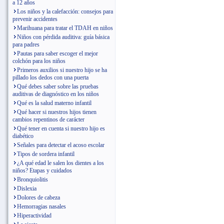
a 12 años
Los niños y la calefacción: consejos para
prevenir accidentes
Marihuana para tratar el TDAH en niños
Niños con pérdida auditiva: guía básica
para padres
Pautas para saber escoger el mejor
colchón para los niños
Primeros auxilios si nuestro hijo se ha
pillado los dedos con una puerta
Qué debes saber sobre las pruebas
auditivas de diagnóstico en los niños
Qué es la salud materno infantil
Qué hacer si nuestros hijos tienen
cambios repentinos de carácter
Qué tener en cuenta si nuestro hijo es
diabético
Señales para detectar el acoso escolar
Tipos de sordera infantil
¿A qué edad le salen los dientes a los
niños? Etapas y cuidados
Bronquiolitis
Dislexia
Dolores de cabeza
Hemorragias nasales
Hiperactividad