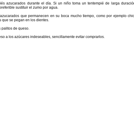
iés azucarados durante el día. Si un niño toma un tentempié de larga duraci
preferible sustituir el zumo por agua.
 azucarados que permanecen en su boca mucho tiempo, como por ejemplo chicle
s que se pegan en los dientes.
os palitos de queso.
so a los azúcares indeseables, sencillamente evitar comprarlos.