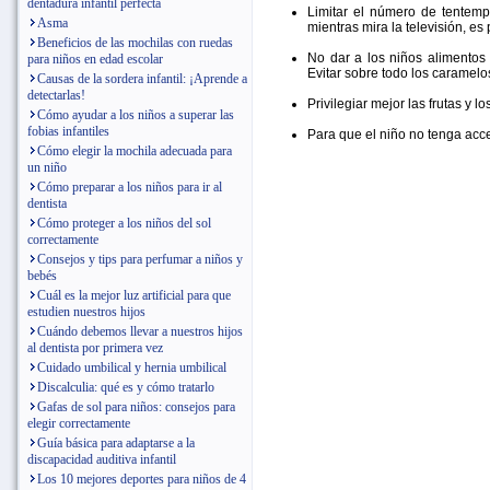
dentadura infantil perfecta
Limitar el número de tentemp
Asma
mientras mira la televisión, es 
Beneficios de las mochilas con ruedas
No dar a los niños alimentos
para niños en edad escolar
Evitar sobre todo los caramelo
Causas de la sordera infantil: ¡Aprende a
detectarlas!
Privilegiar mejor las frutas y l
Cómo ayudar a los niños a superar las
fobias infantiles
Para que el niño no tenga acce
Cómo elegir la mochila adecuada para
un niño
Cómo preparar a los niños para ir al
dentista
Cómo proteger a los niños del sol
correctamente
Consejos y tips para perfumar a niños y
bebés
Cuál es la mejor luz artificial para que
estudien nuestros hijos
Cuándo debemos llevar a nuestros hijos
al dentista por primera vez
Cuidado umbilical y hernia umbilical
Discalculia: qué es y cómo tratarlo
Gafas de sol para niños: consejos para
elegir correctamente
Guía básica para adaptarse a la
discapacidad auditiva infantil
Los 10 mejores deportes para niños de 4