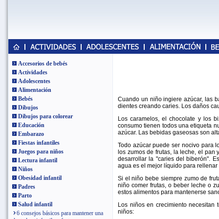
Accesorios de bebés
Actividades
Adolescentes
Alimentación
Bebés
Cuando un niño ingiere azúcar, las b
dientes creando caries. Los daños cau
Dibujos
Dibujos para colorear
Los caramelos, el chocolate y los b
Educación
consumo tienen todos una etiqueta nu
azúcar. Las bebidas gaseosas son alt
Embarazo
Fiestas infantiles
Todo azúcar puede ser nocivo para los
Juegos para niños
los zumos de frutas, la leche, el pan
desarrollar la "caries del biberón". 
Lectura infantil
agua es el mejor líquido para rellenar
Niños
Obesidad infantil
Si el niño bebe siempre zumo de fruta
niño comer frutas, o beber leche o z
Padres
estos alimentos para mantenerse san
Parto
Salud infantil
Los niños en crecimiento necesitan t
niños:
6 consejos básicos para mantener una