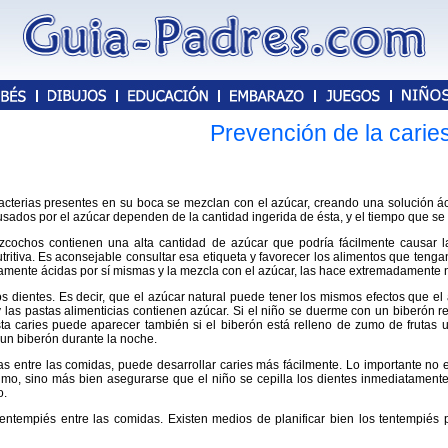
Prevención de la carie
acterias presentes en su boca se mezclan con el azúcar, creando una solución ác
sados por el azúcar dependen de la cantidad ingerida de ésta, y el tiempo que se
izcochos contienen una alta cantidad de azúcar que podría fácilmente causar l
tritiva. Es aconsejable consultar esa etiqueta y favorecer los alimentos que ten
amente ácidas por sí mismas y la mezcla con el azúcar, las hace extremadamente n
 dientes. Es decir, que el azúcar natural puede tener los mismos efectos que el a
 y las pastas alimenticias contienen azúcar. Si el niño se duerme con un biberón r
Esta caries puede aparecer también si el biberón está relleno de zumo de frutas u
 un biberón durante la noche.
s entre las comidas, puede desarrollar caries más fácilmente. Lo importante no e
umo, sino más bien asegurarse que el niño se cepilla los dientes inmediatamente
o.
entempiés entre las comidas. Existen medios de planificar bien los tentempiés p