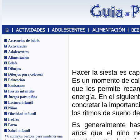
Accesorios de bebés
Actividades
Adolescentes
Alimentación
Bebés
Dibujos
Hacer la siesta es capi
Dibujos para colorear
Es un momento de ca
Educación
Embarazo
que les permite recar
Fiestas infantiles
energía. En el siguien
Juegos para niños
Lectura infantil
concretar la importanci
Niños
los ritmos de sueño de
Obesidad infantil
Padres
Es generalmente ha
Parto
Salud infantil
años que el niño ne
6 consejos básicos para mantener una