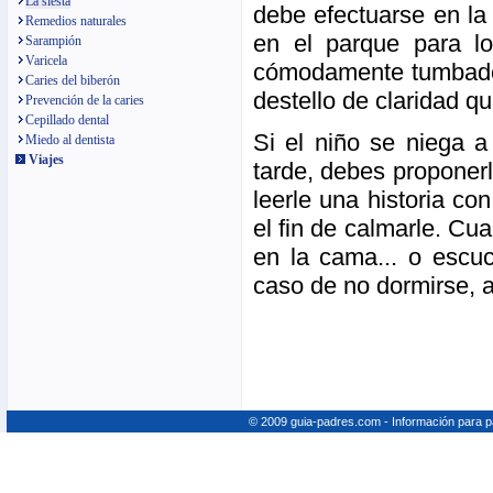
La siesta
debe efectuarse en la 
Remedios naturales
en el parque para l
Sarampión
Varicela
cómodamente tumbado 
Caries del biberón
destello de claridad qu
Prevención de la caries
Cepillado dental
Si el niño se niega a
Miedo al dentista
Viajes
tarde, debes proponer
leerle una historia c
el fin de calmarle. Cu
en la cama... o escu
caso de no dormirse, 
© 2009 guia-padres.com - Información para 