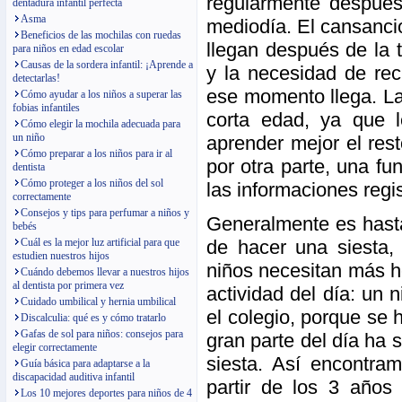
regularmente despué
dentadura infantil perfecta
Asma
mediodía. El cansanci
Beneficios de las mochilas con ruedas
llegan después de la 
para niños en edad escolar
Causas de la sordera infantil: ¡Aprende a
y la necesidad de rec
detectarlas!
ese momento llega. La 
Cómo ayudar a los niños a superar las
fobias infantiles
corta edad, ya que l
Cómo elegir la mochila adecuada para
un niño
aprender mejor el rest
Cómo preparar a los niños para ir al
por otra parte, una fu
dentista
Cómo proteger a los niños del sol
las informaciones regis
correctamente
Consejos y tips para perfumar a niños y
Generalmente es hasta
bebés
de hacer una siesta,
Cuál es la mejor luz artificial para que
estudien nuestros hijos
niños necesitan más h
Cuándo debemos llevar a nuestros hijos
al dentista por primera vez
actividad del día: un 
Cuidado umbilical y hernia umbilical
el colegio, porque se
Discalculia: qué es y cómo tratarlo
Gafas de sol para niños: consejos para
gran parte del día ha
elegir correctamente
siesta. Así encontra
Guía básica para adaptarse a la
discapacidad auditiva infantil
partir de los 3 años
Los 10 mejores deportes para niños de 4