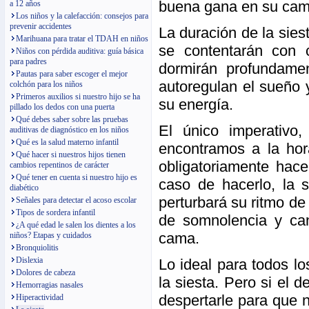
buena gana en su cama
a 12 años
Los niños y la calefacción: consejos para
prevenir accidentes
La duración de la sies
Marihuana para tratar el TDAH en niños
se contentarán con 
Niños con pérdida auditiva: guía básica
para padres
dormirán profundame
Pautas para saber escoger el mejor
autoregulan el sueño 
colchón para los niños
Primeros auxilios si nuestro hijo se ha
su energía.
pillado los dedos con una puerta
Qué debes saber sobre las pruebas
El único imperativo,
auditivas de diagnóstico en los niños
Qué es la salud materno infantil
encontramos a la hora
Qué hacer si nuestros hijos tienen
obligatoriamente hace
cambios repentinos de carácter
Qué tener en cuenta si nuestro hijo es
caso de hacerlo, la 
diabético
perturbará su ritmo d
Señales para detectar el acoso escolar
Tipos de sordera infantil
de somnolencia y ca
¿A qué edad le salen los dientes a los
cama.
niños? Etapas y cuidados
Bronquiolitis
Dislexia
Lo ideal para todos l
Dolores de cabeza
la siesta. Pero si el
Hemorragias nasales
despertarle para que n
Hiperactividad