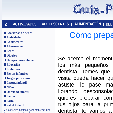
Cómo prepara
Accesorios de bebés
Actividades
Adolescentes
Alimentación
Bebés
Dibujos
Se acerca el momento
Dibujos para colorear
los más pequeños 
Educación
Embarazo
dentista. Temes que 
Fiestas infantiles
visita pueda hacer q
Juegos para niños
Lectura infantil
asuste, lo pase ma
Niños
llorando desconsola
Obesidad infantil
quieres preparar cor
Padres
Parto
tus hijos para la prim
Salud infantil
dentista, te vamos a
6 consejos básicos para mantener una