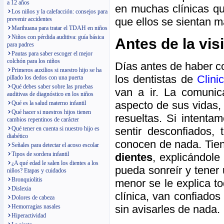
a 12 años
en muchas clínicas qu
Los niños y la calefacción: consejos para
que ellos se sientan m
prevenir accidentes
Marihuana para tratar el TDAH en niños
Niños con pérdida auditiva: guía básica
Antes de la visi
para padres
Pautas para saber escoger el mejor
colchón para los niños
Días antes de haber co
Primeros auxilios si nuestro hijo se ha
los dentistas de
Clini
pillado los dedos con una puerta
Qué debes saber sobre las pruebas
van a ir. La comunic
auditivas de diagnóstico en los niños
aspecto de sus vidas,
Qué es la salud materno infantil
Qué hacer si nuestros hijos tienen
resueltas. Si intentam
cambios repentinos de carácter
Qué tener en cuenta si nuestro hijo es
sentir desconfiados
diabético
conocen de nada. Tie
Señales para detectar el acoso escolar
Tipos de sordera infantil
dientes
, explicándole
¿A qué edad le salen los dientes a los
pueda sonreír y tene
niños? Etapas y cuidados
Bronquiolitis
menor se le explica to
Dislexia
clínica, van confiado
Dolores de cabeza
Hemorragias nasales
sin avisarles de nada.
Hiperactividad