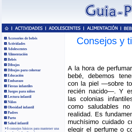
Consejos y t
Accesorios de bebés
Actividades
Adolescentes
Alimentación
Bebés
Dibujos
A la hora de perfumar
Dibujos para colorear
bebé, debemos tene
Educación
Embarazo
con la piel —sobre to
Fiestas infantiles
recién nacido—. Y 
Juegos para niños
Lectura infantil
las colonias infanti
Niños
como saludables no
Obesidad infantil
realidad. Es fundame
Padres
Parto
muchísimo cuidado 
Salud infantil
elegir el perfume o c
6 consejos básicos para mantener una