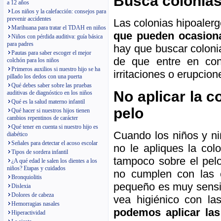
Busca colonias
a 12 años
Los niños y la calefacción: consejos para
prevenir accidentes
Las colonias hipoaler
Marihuana para tratar el TDAH en niños
que pueden ocasiona
Niños con pérdida auditiva: guía básica
para padres
hay que buscar coloni
Pautas para saber escoger el mejor
de que entre en cont
colchón para los niños
Primeros auxilios si nuestro hijo se ha
irritaciones o erupcio
pillado los dedos con una puerta
Qué debes saber sobre las pruebas
No aplicar la c
auditivas de diagnóstico en los niños
Qué es la salud materno infantil
pelo
Qué hacer si nuestros hijos tienen
cambios repentinos de carácter
Qué tener en cuenta si nuestro hijo es
Cuando los niños y n
diabético
Señales para detectar el acoso escolar
no le apliques la col
Tipos de sordera infantil
tampoco sobre el pe
¿A qué edad le salen los dientes a los
niños? Etapas y cuidados
no cumplen con las e
Bronquiolitis
pequeño es muy sensi
Dislexia
Dolores de cabeza
vea higiénico con la
Hemorragias nasales
podemos aplicar las 
Hiperactividad