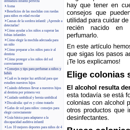
dentadura infantil perfecta
hay que tener en cu
Asma
consejos que puede
Beneficios de las mochilas con ruedas
para niños en edad escolar
utilidad para cuidar de
Causas de la sordera infantil: ¡Aprende a
detectarlas!
recién nacido en
Cómo ayudar a los niños a superar las
perfumarlo.
fobias infantiles
Cómo elegir la mochila adecuada para
un niño
En este artículo hemo
Cómo preparar a los niños para ir al
que sigas los pasos a
dentista
Cómo proteger a los niños del sol
¡Te los explicamos!
correctamente
Consejos y tips para perfumar a niños y
Elige colonias 
bebés
Cuál es la mejor luz artificial para que
estudien nuestros hijos
El alcohol resulta d
Cuándo debemos llevar a nuestros hijos
al dentista por primera vez
esta todavía se está f
Cuidado umbilical y hernia umbilical
colonias con alcohol p
Discalculia: qué es y cómo tratarlo
Gafas de sol para niños: consejos para
otros productos que 
elegir correctamente
desinfectantes.
Guía básica para adaptarse a la
discapacidad auditiva infantil
Los 10 mejores deportes para niños de 4