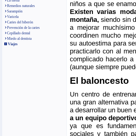
La siesta
niños a que se enamor
Remedios naturales
Existen varias moda
Sarampión
Varicela
montaña,
siendo sin 
Caries del biberón
a mejorar muchísimo 
Prevención de la caries
Cepillado dental
coordinen mucho mejo
Miedo al dentista
su autoestima para s
Viajes
practicarlo con al m
complicado hacerlo a 
(aunque siempre pueden
El baloncesto
Un centro de entrena
una gran alternativa 
a desarrollar un buen 
a un equipo deporti
ya que es fundament
sociales y también p