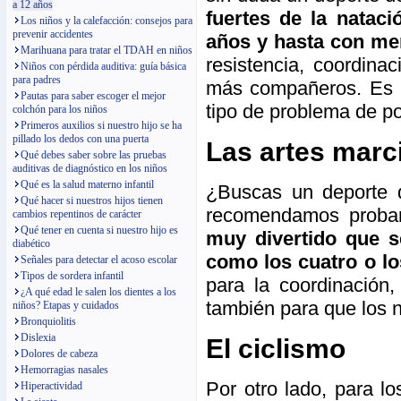
a 12 años
fuertes de la natac
Los niños y la calefacción: consejos para
prevenir accidentes
años y hasta con me
Marihuana para tratar el TDAH en niños
resistencia, coordin
Niños con pérdida auditiva: guía básica
para padres
más compañeros. Es un
Pautas para saber escoger el mejor
tipo de problema de po
colchón para los niños
Primeros auxilios si nuestro hijo se ha
pillado los dedos con una puerta
Las artes marc
Qué debes saber sobre las pruebas
auditivas de diagnóstico en los niños
Qué es la salud materno infantil
¿Buscas un deporte d
Qué hacer si nuestros hijos tienen
recomendamos probar
cambios repentinos de carácter
Qué tener en cuenta si nuestro hijo es
muy divertido que 
diabético
como los cuatro o lo
Señales para detectar el acoso escolar
Tipos de sordera infantil
para la coordinación,
¿A qué edad le salen los dientes a los
también para que los n
niños? Etapas y cuidados
Bronquiolitis
Dislexia
El ciclismo
Dolores de cabeza
Hemorragias nasales
Por otro lado, para l
Hiperactividad