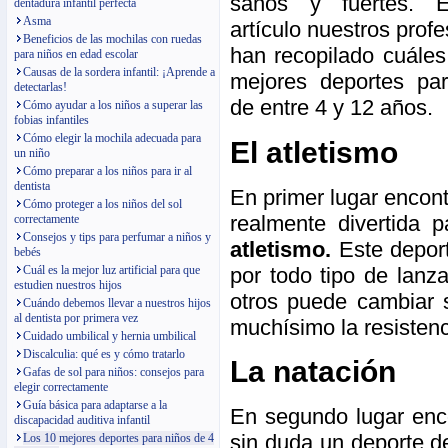
sanos y fuertes. 
dentadura infantil perfecta
Asma
artículo nuestros prof
Beneficios de las mochilas con ruedas
han recopilado cuáles
para niños en edad escolar
Causas de la sordera infantil: ¡Aprende a
mejores deportes pa
detectarlas!
de entre 4 y 12 años.
Cómo ayudar a los niños a superar las
fobias infantiles
Cómo elegir la mochila adecuada para
El atletismo
un niño
Cómo preparar a los niños para ir al
dentista
En primer lugar encont
Cómo proteger a los niños del sol
realmente divertida
correctamente
Consejos y tips para perfumar a niños y
atletismo.
Este deport
bebés
por todo tipo de lanz
Cuál es la mejor luz artificial para que
estudien nuestros hijos
otros puede cambiar s
Cuándo debemos llevar a nuestros hijos
al dentista por primera vez
muchísimo la resistenc
Cuidado umbilical y hernia umbilical
Discalculia: qué es y cómo tratarlo
La natación
Gafas de sol para niños: consejos para
elegir correctamente
Guía básica para adaptarse a la
En segundo lugar enc
discapacidad auditiva infantil
sin duda un deporte d
Los 10 mejores deportes para niños de 4