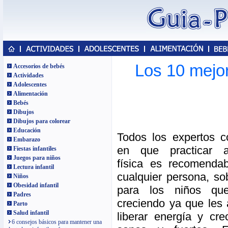
Los 10 mejor
Accesorios de bebés
Actividades
Adolescentes
Alimentación
Bebés
Dibujos
Dibujos para colorear
Educación
Todos los expertos c
Embarazo
en que practicar ac
Fiestas infantiles
Juegos para niños
física es recomenda
Lectura infantil
cualquier persona, so
Niños
Obesidad infantil
para los niños qu
Padres
creciendo ya que les
Parto
Salud infantil
liberar energía y cr
6 consejos básicos para mantener una