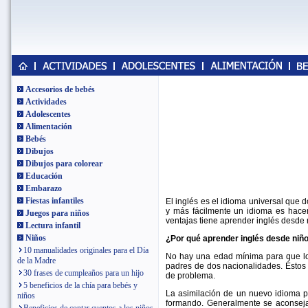
Accesorios de bebés
Actividades
Adolescentes
Alimentación
Bebés
Dibujos
Dibujos para colorear
Educación
Embarazo
Fiestas infantiles
El inglés es el idioma universal que
y más fácilmente un idioma es hace
Juegos para niños
ventajas tiene aprender inglés desde 
Lectura infantil
Niños
¿Por qué aprender inglés desde niñ
10 manualidades originales para el Día
No hay una edad mínima para que lo
de la Madre
padres de dos nacionalidades. Éstos 
30 frases de cumpleaños para un hijo
de problema.
5 beneficios de la chía para bebés y
La asimilación de un nuevo idioma p
niños
formando. Generalmente se aconseja