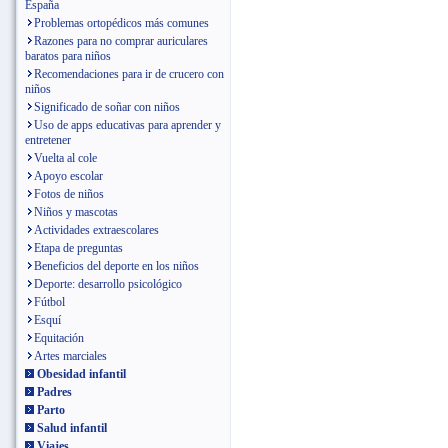
España
Problemas ortopédicos más comunes
Razones para no comprar auriculares
baratos para niños
Recomendaciones para ir de crucero con
niños
Significado de soñar con niños
Uso de apps educativas para aprender y
entretener
Vuelta al cole
Apoyo escolar
Fotos de niños
Niños y mascotas
Actividades extraescolares
Etapa de preguntas
Beneficios del deporte en los niños
Deporte: desarrollo psicológico
Fútbol
Esquí
Equitación
Artes marciales
Obesidad infantil
Padres
Parto
Salud infantil
Viajes