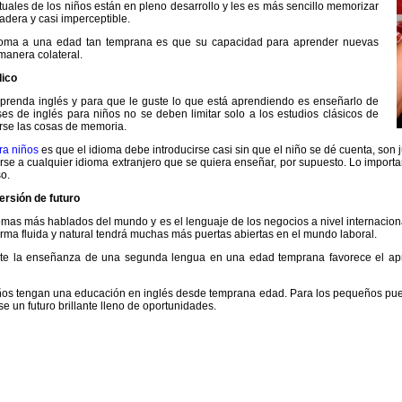
uales de los niños están en pleno desarrollo y les es más sencillo memorizar
dera y casi imperceptible.
dioma a una edad tan temprana es que su capacidad para aprender nuevas
manera colateral.
dico
aprenda inglés y para que le guste lo que está aprendiendo es enseñarlo de
ses de inglés para niños no se deben limitar solo a los estudios clásicos de
erse las cosas de memoria.
ra niños
es que el idioma debe introducirse casi sin que el niño se dé cuenta, son j
se a cualquier idioma extranjero que se quiera enseñar, por supuesto. Lo importa
so.
ersión de futuro
iomas más hablados del mundo y es el lenguaje de los negocios a nivel internacion
rma fluida y natural tendrá muchas más puertas abiertas en el mundo laboral.
 la enseñanza de una segunda lengua en una edad temprana favorece el apre
ños tengan una educación en inglés desde temprana edad. Para los pequeños pued
 un futuro brillante lleno de oportunidades.