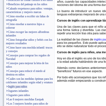
Beneficios de contar cuentos a los niños
años, cuando las capacidades intelect
Beneficios del patinaje en los niños
nociones del idioma de una forma dura
Calzado respetuoso para niños: ventajas,
Lo bueno de introducir un nuevo i
características y mejores marcas
lenguas extranjeras mejorará de una 
Cómo enseñar a escribir sin faltas de
ortografía
Cursos de inglés con aprendizaje lú
Cómo enseñar a nuestros hijos a
Una de las claves para que el niño 
colorear
una forma lúdica y divertida. Las cla
Cómo escoger las mejores alfombras
repetir una lección tras otra para sab
infantiles
La realidad de las clases de
inglés pa
Cómo fotografiar niños y bebés con los
para los pequeños. Esto puede aplicar
mejores resultados
ello se debe naturalizar todo el proce
Cómo hacer una mochila infantil: trucos
y consejos
Cursos de inglés para niños, una inv
Consejos para comprar los regalos de
Hoy en día el inglés es uno de los id
Navidad
a la edad adulta hablándolo de una fo
Consejos para mejorar la letra de los
niños
Además como decíamos anteriormente
Consejos para reducir el miedo al
“beneficios” futuros en ese aspecto.
dentista en niños
Por todo ello aconsejamos que los ni
Cuáles son las medidas óptimas para los
además están empezando a construirse
colchones infantiles según edad y estatura
Inglés para niños
Juguetes infantiles
Juguetes para niños
Las 6 mejores mochilas Eastpak
Los 5 mejores hoteles para niños de