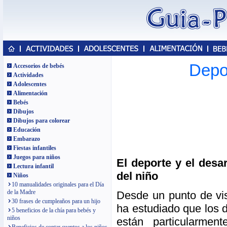
Depor
Accesorios de bebés
Actividades
Adolescentes
Alimentación
Bebés
Dibujos
Dibujos para colorear
Educación
Embarazo
Fiestas infantiles
Juegos para niños
El deporte y el desar
Lectura infantil
del niño
Niños
10 manualidades originales para el Día
de la Madre
Desde un punto de vis
30 frases de cumpleaños para un hijo
ha estudiado que los 
5 beneficios de la chía para bebés y
niños
están particularmen