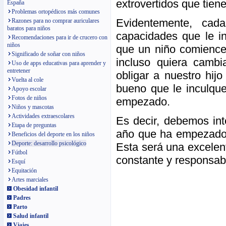
extrovertidos que tiene
España
Problemas ortopédicos más comunes
Evidentemente, cad
Razones para no comprar auriculares
baratos para niños
capacidades que le in
Recomendaciones para ir de crucero con
niños
que un niño comience 
Significado de soñar con niños
incluso quiera camb
Uso de apps educativas para aprender y
entretener
obligar a nuestro hij
Vuelta al cole
bueno que le inculqu
Apoyo escolar
Fotos de niños
empezado.
Niños y mascotas
Actividades extraescolares
Es decir, debemos int
Etapa de preguntas
año que ha empezado y
Beneficios del deporte en los niños
Deporte: desarrollo psicológico
Esta será una excelen
Fútbol
constante y responsab
Esquí
Equitación
Artes marciales
Obesidad infantil
Padres
Parto
Salud infantil
Viajes