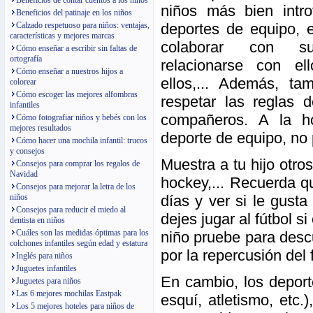
Beneficios de contar cuentos a los niños
niños más bien intro
Beneficios del patinaje en los niños
deportes de equipo, e
Calzado respetuoso para niños: ventajas,
características y mejores marcas
colaborar con su
Cómo enseñar a escribir sin faltas de
ortografía
relacionarse con el
Cómo enseñar a nuestros hijos a
ellos,... Además, t
colorear
Cómo escoger las mejores alfombras
respetar las reglas 
infantiles
compañeros. A la h
Cómo fotografiar niños y bebés con los
mejores resultados
deporte de equipo, no 
Cómo hacer una mochila infantil: trucos
y consejos
Muestra a tu hijo otros
Consejos para comprar los regalos de
Navidad
hockey,... Recuerda q
Consejos para mejorar la letra de los
días y ver si le gust
niños
Consejos para reducir el miedo al
dejes jugar al fútbol 
dentista en niños
Cuáles son las medidas óptimas para los
niño pruebe para descu
colchones infantiles según edad y estatura
por la repercusión del 
Inglés para niños
Juguetes infantiles
En cambio, los deporte
Juguetes para niños
Las 6 mejores mochilas Eastpak
esquí, atletismo, etc
Los 5 mejores hoteles para niños de