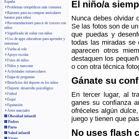
El niño/a siemp
España
Problemas ortopédicos más comunes
Razones para no comprar auriculares
Nunca debes olvidar q
baratos para niños
Recomendaciones para ir de crucero con
Se las fotos son de un
niños
que puedas y desenfo
Significado de soñar con niños
Uso de apps educativas para aprender y
todas las miradas se 
entretener
aparecen otros miem
Vuelta al cole
Apoyo escolar
destaquen los pequeño
Fotos de niños
o con otra técnica foto
Niños y mascotas
Actividades extraescolares
Etapa de preguntas
Gánate su conf
Beneficios del deporte en los niños
Deporte: desarrollo psicológico
En tercer lugar, al 
Fútbol
Esquí
ganes su confianza an
Equitación
ofréceles algún dulce
Artes marciales
Obesidad infantil
juego y tienen que pa
Padres
Parto
No uses flash 
Salud infantil
Viajes