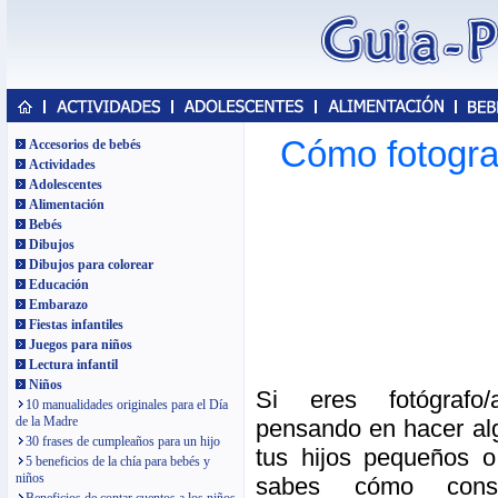
Cómo fotograf
Accesorios de bebés
Actividades
Adolescentes
Alimentación
Bebés
Dibujos
Dibujos para colorear
Educación
Embarazo
Fiestas infantiles
Juegos para niños
Lectura infantil
Niños
Si eres fotógrafo
10 manualidades originales para el Día
de la Madre
pensando en hacer al
30 frases de cumpleaños para un hijo
tus hijos pequeños 
5 beneficios de la chía para bebés y
niños
sabes cómo cons