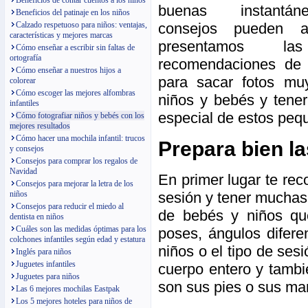
Beneficios de contar cuentos a los niños
buenas instantá
Beneficios del patinaje en los niños
consejos pueden a
Calzado respetuoso para niños: ventajas,
características y mejores marcas
presentamos la
Cómo enseñar a escribir sin faltas de
ortografía
recomendaciones de 
Cómo enseñar a nuestros hijos a
para sacar fotos mu
colorear
Cómo escoger las mejores alfombras
niños y bebés y tene
infantiles
especial de estos peq
Cómo fotografiar niños y bebés con los
mejores resultados
Cómo hacer una mochila infantil: trucos
Prepara bien la
y consejos
Consejos para comprar los regalos de
Navidad
En primer lugar te re
Consejos para mejorar la letra de los
sesión y tener muchas 
niños
Consejos para reducir el miedo al
de bebés y niños que
dentista en niños
Cuáles son las medidas óptimas para los
poses, ángulos difere
colchones infantiles según edad y estatura
niños o el tipo de se
Inglés para niños
Juguetes infantiles
cuerpo entero y tamb
Juguetes para niños
son sus pies o sus man
Las 6 mejores mochilas Eastpak
Los 5 mejores hoteles para niños de