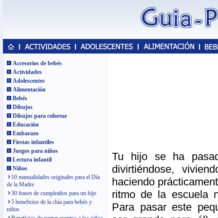
Accesorios de bebés
Actividades
Adolescentes
Alimentación
Bebés
Dibujos
Dibujos para colorear
Educación
Embarazo
Fiestas infantiles
Juegos para niños
Tu hijo se ha pas
Lectura infantil
divirtiéndose, vivie
Niños
10 manualidades originales para el Día
haciendo prácticamente
de la Madre
ritmo de la escuela n
30 frases de cumpleaños para un hijo
5 beneficios de la chía para bebés y
Para pasar este peq
niños