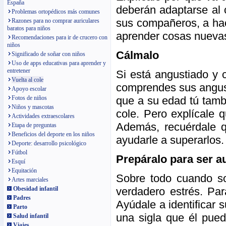
España
deberán adaptarse al 
Problemas ortopédicos más comunes
sus compañeros, a hac
Razones para no comprar auriculares
baratos para niños
aprender cosas nuevas
Recomendaciones para ir de crucero con
niños
Cálmalo
Significado de soñar con niños
Uso de apps educativas para aprender y
entretener
Si está angustiado y c
Vuelta al cole
comprendes sus angust
Apoyo escolar
que a su edad tú tambi
Fotos de niños
Niños y mascotas
cole. Pero explícale
Actividades extraescolares
Además, recuérdale q
Etapa de preguntas
Beneficios del deporte en los niños
ayudarle a superarlos.
Deporte: desarrollo psicológico
Fútbol
Prepáralo para ser 
Esquí
Equitación
Sobre todo cuando so
Artes marciales
verdadero estrés. Par
Obesidad infantil
Padres
Ayúdale a identificar 
Parto
una sigla que él pued
Salud infantil
Viajes