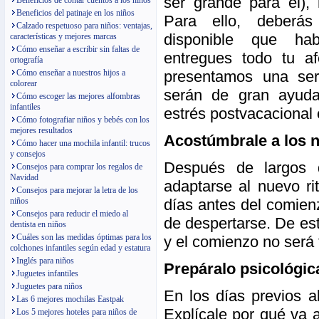
ser grande para él),
Beneficios de contar cuentos a los niños
Beneficios del patinaje en los niños
Para ello, deberá
Calzado respetuoso para niños: ventajas,
disponible que ha
características y mejores marcas
Cómo enseñar a escribir sin faltas de
entregues todo tu af
ortografía
presentamos una ser
Cómo enseñar a nuestros hijos a
colorear
serán de gran ayuda
Cómo escoger las mejores alfombras
infantiles
estrés postvacacional 
Cómo fotografiar niños y bebés con los
mejores resultados
Acostúmbrale a los 
Cómo hacer una mochila infantil: trucos
y consejos
Después de largos d
Consejos para comprar los regalos de
Navidad
adaptarse al nuevo ri
Consejos para mejorar la letra de los
días antes del comienz
niños
Consejos para reducir el miedo al
de despertarse. De est
dentista en niños
Cuáles son las medidas óptimas para los
y el comienzo no será 
colchones infantiles según edad y estatura
Inglés para niños
Prepáralo psicológi
Juguetes infantiles
Juguetes para niños
En los días previos a
Las 6 mejores mochilas Eastpak
Explícale por qué va a
Los 5 mejores hoteles para niños de