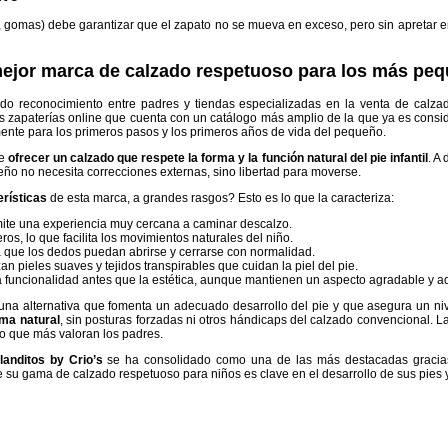
s, gomas) debe garantizar que el zapato no se mueva en exceso, pero sin apretar 
 mejor marca de calzado respetuoso para los más pe
do reconocimiento entre padres y tiendas especializadas en la venta de cal
s zapaterías online que cuenta con un catálogo más amplio de la que ya es consid
nte para los primeros pasos y los primeros años de vida del pequeño.
de
ofrecer un calzado que respete la forma y la función natural del pie infantil
. A
ño no necesita correcciones externas, sino libertad para moverse.
erísticas
de esta marca, a grandes rasgos? Esto es lo que la caracteriza:
mite una experiencia muy cercana a caminar descalzo.
ros, lo que facilita los movimientos naturales del niño.
a que los dedos puedan abrirse y cerrarse con normalidad.
lizan pieles suaves y tejidos transpirables que cuidan la piel del pie.
la funcionalidad antes que la estética, aunque mantienen un aspecto agradable y a
na alternativa que fomenta un adecuado desarrollo del pie y que asegura un nivel
rma natural
, sin posturas forzadas ni otros hándicaps del calzado convencional. La
lo que más valoran los padres.
landitos by Crio’s
se ha consolidado como una de las más destacadas gracias
 su gama de calzado respetuoso para niños es clave en el desarrollo de sus pies y