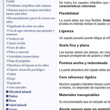
España
No todos los zapatos infantiles que 
Problemas ortopédicos más comunes
características concretas
:
Razones para no comprar auriculares
Flexibilidad
baratos para niños
Recomendaciones para ir de crucero con
La suela debe ser muy flexible.
Debe
niños
prueba es intentar doblar el zapato c
Significado de soñar con niños
Ligereza
Uso de apps educativas para aprender y
entretener
Un zapato pesado puede fatigar al niñ
Vuelta al cole
Apoyo escolar
Suela fina y plana
Fotos de niños
Niños y mascotas
Las suelas deben ser planas, sin ning
aunque protegiendo de golpes y obje
Actividades extraescolares
Etapa de preguntas
Puntera ancha y redondeada
Beneficios del deporte en los niños
Deporte: desarrollo psicológico
La parte delantera del zapato debe pe
Fútbol
Cero refuerzos rígidos
Esquí
Equitación
Muchos zapatos infantiles llevan contra
Artes marciales
sí mismo, no depender de soportes ex
Obesidad infantil
Materiales transpirables
Padres
Parto
Es recomendable que el calzado se fab
Salud infantil
Ajuste seguro pero no restrict
Viajes