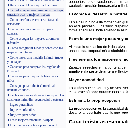
Beneficios de contar cuentos a los niños
pequeños no son versiones en miniatu
Beneficios del patinaje en los niños
cualquier presión innecesaria o limi
Calzado respetuoso para niños: ventajas,
Favorece el desarrollo natural
características y mejores marcas
Cómo enseñar a escribir sin faltas de
El pie de un niño está formado en gran
ortografía
en este proceso. El calzado respetuo
Cómo enseñar a nuestros hijos a
forma adecuada, fortaleciendo la estru
colorear
Permite una mejor postura y eq
Cómo escoger las mejores alfombras
infantiles
Al imitar la sensación de ir descalzo, 
Cómo fotografiar niños y bebés con los
una postura corporal más saludable en
mejores resultados
Cómo hacer una mochila infantil: trucos
Previene malformaciones y mo
y consejos
Consejos para comprar los regalos de
Zapatos estrechos en la puntera, de
Navidad
amplio en la parte delantera y flexibl
Consejos para mejorar la letra de los
Mayor comodidad
niños
Consejos para reducir el miedo al
Los niños suelen ser muy activos. Ne
dentista en niños
el pie esté cómodo durante todo el día
Cuáles son las medidas óptimas para los
colchones infantiles según edad y estatura
Estimula la propiocepción
Inglés para niños
La propiocepción es la capacidad de
Juguetes infantiles
desarrollar esta habilidad, lo que rep
Juguetes para niños
Las 6 mejores mochilas Eastpak
Características esencia
Los 5 mejores hoteles para niños de