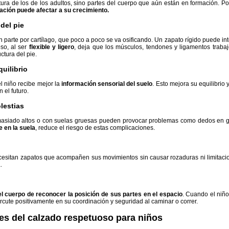
ra de los de los adultos, sino partes del cuerpo que aún están en formación. Po
tación puede afectar a su crecimiento.
 del pie
 parte por cartílago, que poco a poco se va osificando. Un zapato rígido puede inte
so, al ser
flexible y ligero
, deja que los músculos, tendones y ligamentos traba
ctura del pie.
uilibrio
el niño recibe mejor la
información sensorial del suelo
. Esto mejora su equilibrio
 el futuro.
lestias
masiado altos o con suelas gruesas pueden provocar problemas como dedos en gar
e en la suela
, reduce el riesgo de estas complicaciones.
cesitan zapatos que acompañen sus movimientos sin causar rozaduras ni limitaci
.
l cuerpo de reconocer la posición de sus partes en el espacio
. Cuando el niño
ercute positivamente en su coordinación y seguridad al caminar o correr.
les del calzado respetuoso para niños