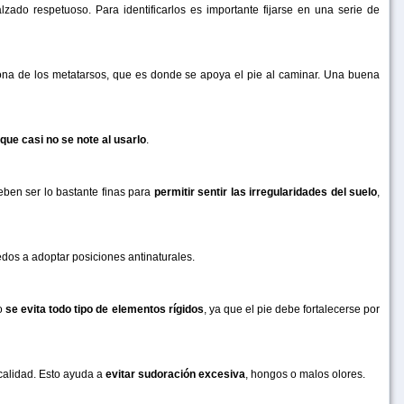
zado respetuoso. Para identificarlos es importante fijarse en una serie de
ona de los metatarsos, que es donde se apoya el pie al caminar. Una buena
que casi no se note al usarlo
.
eben ser lo bastante finas para
permitir sentir las irregularidades del suelo
,
edos a adoptar posiciones antinaturales.
so
se evita todo tipo de elementos rígidos
, ya que el pie debe fortalecerse por
 calidad. Esto ayuda a
evitar sudoración excesiva
, hongos o malos olores.