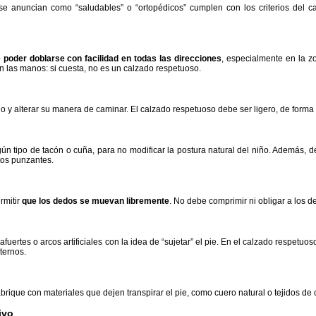
se anuncian como “saludables” o “ortopédicos” cumplen con los criterios del cal
 poder doblarse con facilidad en todas las direcciones
, especialmente en la z
on las manos: si cuesta, no es un calzado respetuoso.
o y alterar su manera de caminar. El calzado respetuoso debe ser ligero, de forma
ún tipo de tacón o cuña, para no modificar la postura natural del niño. Además, d
tos punzantes.
rmitir
que los dedos se muevan libremente
. No debe comprimir ni obligar a los d
fuertes o arcos artificiales con la idea de “sujetar” el pie. En el calzado respetuo
ternos.
rique con materiales que dejen transpirar el pie, como cuero natural o tejidos de
ivo