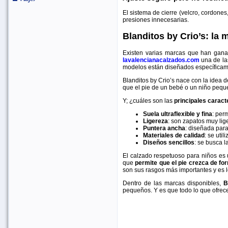
El sistema de cierre (velcro, cordone
presiones innecesarias.
Blanditos by Crio’s: la
Existen varias marcas que han gana
lavalencianacalzados.com
una de la
modelos están diseñados específicame
Blanditos by Crio’s nace con la idea 
que el pie de un bebé o un niño peque
Y; ¿cuáles son las
principales caract
Suela ultraflexible y fina
: per
Ligereza
: son zapatos muy lige
Puntera ancha
: diseñada par
Materiales de calidad
: se uti
Diseños sencillos
: se busca 
El calzado respetuoso para niños es u
que
permite que el pie crezca de fo
son sus rasgos más importantes y es 
Dentro de las marcas disponibles,
B
pequeños. Y es que todo lo que ofrece