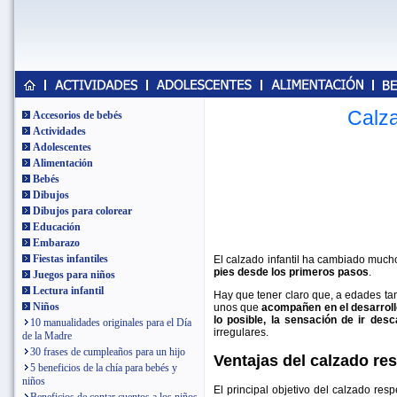
Calza
Accesorios de bebés
Actividades
Adolescentes
Alimentación
Bebés
Dibujos
Dibujos para colorear
Educación
Embarazo
Fiestas infantiles
El calzado infantil ha cambiado much
pies desde los primeros pasos
.
Juegos para niños
Lectura infantil
Hay que tener claro que, a edades tan
Niños
unos que
acompañen en el desarrollo
lo posible, la sensación de ir desc
10 manualidades originales para el Día
irregulares.
de la Madre
30 frases de cumpleaños para un hijo
Ventajas del calzado re
5 beneficios de la chía para bebés y
niños
El principal objetivo del calzado res