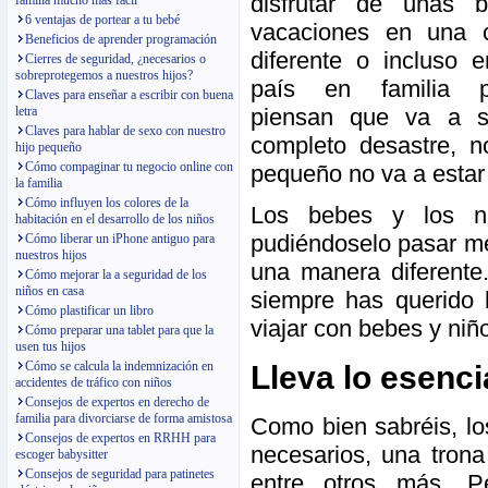
disfrutar de unas 
familia mucho más fácil
6 ventajas de portear a tu bebé
vacaciones en una 
Beneficios de aprender programación
diferente o incluso e
Cierres de seguridad, ¿necesarios o
sobreprotegemos a nuestros hijos?
país en familia p
Claves para enseñar a escribir con buena
piensan que va a s
letra
Claves para hablar de sexo con nuestro
completo desastre, n
hijo pequeño
Cómo compaginar tu negocio online con
pequeño no va a estar
la familia
Cómo influyen los colores de la
Los bebes y los ni
habitación en el desarrollo de los niños
pudiéndoselo pasar me
Cómo liberar un iPhone antiguo para
nuestros hijos
una manera diferente
Cómo mejorar la a seguridad de los
niños en casa
siempre has querido 
Cómo plastificar un libro
viajar con bebes y niño
Cómo preparar una tablet para que la
usen tus hijos
Cómo se calcula la indemnización en
Lleva lo esenci
accidentes de tráfico con niños
Consejos de expertos en derecho de
familia para divorciarse de forma amistosa
Como bien sabréis, l
Consejos de expertos en RRHH para
necesarios, una trona
escoger babysitter
Consejos de seguridad para patinetes
entre otros más. P