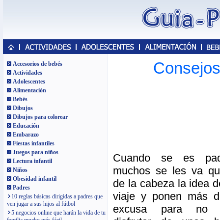
Consejos 
Accesorios de bebés
Actividades
Adolescentes
Alimentación
Bebés
Dibujos
Dibujos para colorear
Educación
Embarazo
Fiestas infantiles
Juegos para niños
Cuando se es pa
Lectura infantil
muchos se les va qu
Niños
Obesidad infantil
de la cabeza la idea d
Padres
viaje y ponen más 
10 reglas básicas dirigidas a padres que
ven jugar a sus hijos al fútbol
excusa para no 
5 negocios online que harán la vida de tu