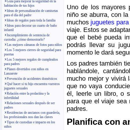
Guía para mejorar la seguridad en la
habitación de tus hijos
Uno de los mayores p
Ideas de personalización de camisetas
niño se aburra, con la
para el día del padre
Ideas de regalos para toda la familia
muchos
juguetes para
Ideas para decorar un cuarto de baño
viaje. Estos se adapt
infantil
Incumplimiento de sentencia de
que el bebé pueda in
custodia: ¿cómo demostrarlo?
podrás llevar su jug
Las mejores cámaras de fotos para niños
Los 5 mejores cierres de seguridad para
momento le dará segu
puertas
Los 5 mejores regalos de cumpleaños
Los padres también ti
para padres
Planes divertidos con niños en
hablándole, cantándo
Lanzarote
mucho mejor y vivirá 
Prevención de accidentes domésticos
Qué hacer si tu hijo encuentra vuestros
que no vaya conducien
juguetes sexuales
él, leerle un libro, 
Relación entre la prolactina y la
infertilidad
para que el viaje sea
Relaciones sexuales después de ser
padres.
padres
Residencias de ancianos con guardería,
los profesionales nos dan las claves
Planifica con an
Tipos de custodias e impacto en los
niños