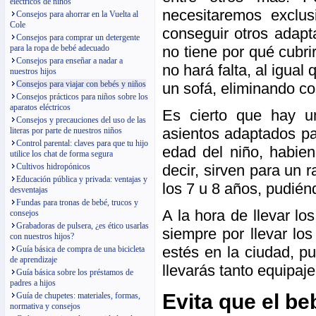
eléctricos de niños
necesitaremos exclu
Consejos para ahorrar en la Vuelta al
Cole
conseguir otros adapt
Consejos para comprar un detergente
no tiene por qué cubri
para la ropa de bebé adecuado
Consejos para enseñar a nadar a
no hará falta, al igua
nuestros hijos
Consejos para viajar con bebés y niños
un sofá, eliminando co
Consejos prácticos para niños sobre los
aparatos eléctricos
Es cierto que hay u
Consejos y precauciones del uso de las
asientos adaptados pa
literas por parte de nuestros niños
Control parental: claves para que tu hijo
edad del niño, habie
utilice los chat de forma segura
decir, sirven para un
Cultivos hidropónicos
Educación pública y privada: ventajas y
los 7 u 8 años, pudié
desventajas
Fundas para tronas de bebé, trucos y
A la hora de llevar lo
consejos
Grabadoras de pulsera, ¿es ético usarlas
siempre por llevar lo
con nuestros hijos?
estés en la ciudad, p
Guía básica de compra de una bicicleta
de aprendizaje
llevarás tanto equipaje
Guía básica sobre los préstamos de
padres a hijos
Evita que el be
Guía de chupetes: materiales, formas,
normativa y consejos