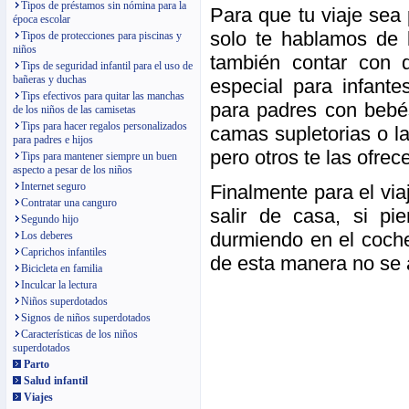
Tipos de préstamos sin nómina para la
Para que tu viaje sea 
época escolar
solo te hablamos de l
Tipos de protecciones para piscinas y
niños
también contar con q
Tips de seguridad infantil para el uso de
bañeras y duchas
especial para infant
Tips efectivos para quitar las manchas
para padres con bebés
de los niños de las camisetas
Tips para hacer regalos personalizados
camas supletorias o l
para padres e hijos
pero otros te las ofrec
Tips para mantener siempre un buen
aspecto a pesar de los niños
Internet seguro
Finalmente para el vi
Contratar una canguro
salir de casa, si p
Segundo hijo
durmiendo en el coche
Los deberes
Caprichos infantiles
de esta manera no se a
Bicicleta en familia
Inculcar la lectura
Niños superdotados
Signos de niños superdotados
Características de los niños
superdotados
Parto
Salud infantil
Viajes