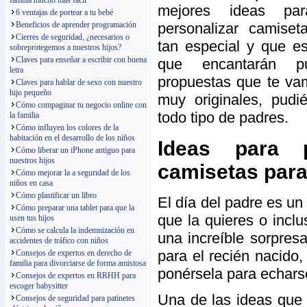
familia mucho más fácil
mejores ideas pa
6 ventajas de portear a tu bebé
personalizar camiset
Beneficios de aprender programación
Cierres de seguridad, ¿necesarios o
tan especial y que e
sobreprotegemos a nuestros hijos?
Claves para enseñar a escribir con buena
que encantarán p
letra
propuestas que te va
Claves para hablar de sexo con nuestro
hijo pequeño
muy originales, pudi
Cómo compaginar tu negocio online con
todo tipo de padres.
la familia
Cómo influyen los colores de la
habitación en el desarrollo de los niños
Ideas para p
Cómo liberar un iPhone antiguo para
nuestros hijos
camisetas para 
Cómo mejorar la a seguridad de los
niños en casa
Cómo plastificar un libro
El día del padre es un
Cómo preparar una tablet para que la
que la quieres o inclu
usen tus hijos
Cómo se calcula la indemnización en
una increíble sorpres
accidentes de tráfico con niños
para el recién nacido
Consejos de expertos en derecho de
familia para divorciarse de forma amistosa
ponérsela para echarse
Consejos de expertos en RRHH para
escoger babysitter
Una de las ideas que 
Consejos de seguridad para patinetes