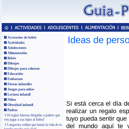
Ideas de perso
Accesorios de bebés
Actividades
Adolescentes
Alimentación
Bebés
Dibujos
Dibujos para colorear
Educación
Embarazo
Fiestas infantiles
Juegos para niños
Lectura infantil
Niños
Si está cerca el día d
Obesidad infantil
realizar un regalo es
Padres
10 reglas básicas dirigidas a padres que
tuyo pueda sentir que 
ven jugar a sus hijos al fútbol
del mundo aquí te 
5 negocios online que harán la vida de tu