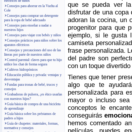
eléctricos de niños
que se pueda ver l
Consejos para ahorrar en la Vuelta al
Cole
disfrutar de una copa 
Consejos para comprar un detergente
adoran la cocina, un 
para la ropa de bebé adecuado
Consejos para enseñar a nadar a
progenitor para que p
nuestros hijos
ejemplo, si le gusta
Consejos para viajar con bebés y niños
Consejos prácticos para niños sobre los
camiseta personalizad
aparatos eléctricos
frase personalizada. 
Consejos y precauciones del uso de las
literas por parte de nuestros niños
del padre son perfect
Control parental: claves para que tu hijo
con un toque divertido
utilice los chat de forma segura
Cultivos hidropónicos
Educación pública y privada: ventajas y
Tienes que tener pres
desventajas
algo que te ayudará 
Fundas para tronas de bebé, trucos y
consejos
personalizada para e
Grabadoras de pulsera, ¿es ético usarlas
mayor o incluso sea
con nuestros hijos?
Guía básica de compra de una bicicleta
conceptos le encant
de aprendizaje
conseguirás
emociona
Guía básica sobre los préstamos de
padres a hijos
hemos comentado ant
Guía de chupetes: materiales, formas,
normativa y consejos
películas, puedes e