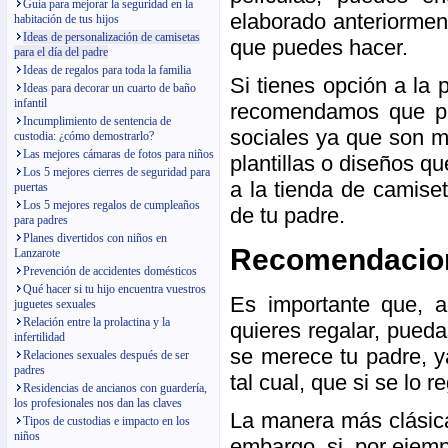
Guía para mejorar la seguridad en la
elaborado anteriormen
habitación de tus hijos
Ideas de personalización de camisetas
que puedes hacer.
para el día del padre
Ideas de regalos para toda la familia
Si tienes opción a la
Ideas para decorar un cuarto de baño
infantil
recomendamos que pue
Incumplimiento de sentencia de
sociales ya que son m
custodia: ¿cómo demostrarlo?
Las mejores cámaras de fotos para niños
plantillas o diseños q
Los 5 mejores cierres de seguridad para
a la tienda de camise
puertas
Los 5 mejores regalos de cumpleaños
de tu padre.
para padres
Planes divertidos con niños en
Recomendacione
Lanzarote
Prevención de accidentes domésticos
Qué hacer si tu hijo encuentra vuestros
Es importante que, 
juguetes sexuales
Relación entre la prolactina y la
quieres regalar, pued
infertilidad
se merece tu padre, y
Relaciones sexuales después de ser
padres
tal cual, que si se lo
Residencias de ancianos con guardería,
los profesionales nos dan las claves
La manera más clásic
Tipos de custodias e impacto en los
niños
embargo, si, por ejemp